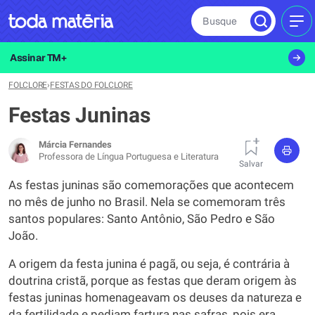
Busque
MEN
Assinar TM+
FOLCLORE
›
FESTAS DO FOLCLORE
Festas Juninas
Márcia Fernandes
Professora de Língua Portuguesa e Literatura
Salvar
As festas juninas são comemorações que acontecem
no mês de junho no Brasil. Nela se comemoram três
santos populares: Santo Antônio, São Pedro e São
João.
A origem da festa junina é pagã, ou seja, é contrária à
doutrina cristã, porque as festas que deram origem às
festas juninas homenageavam os deuses da natureza e
da fertilidade e pediam fartura nas safras, pois era