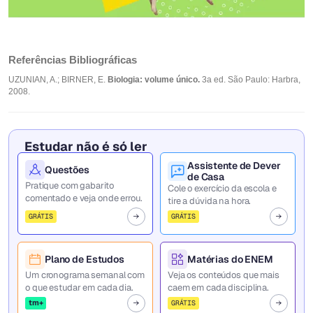
Referências Bibliográficas
UZUNIAN, A.; BIRNER, E.
Biologia: volume único.
3a ed. São Paulo: Harbra,
2008.
Estudar não é só ler
Assistente de Dever
Questões
de Casa
Pratique com gabarito
Cole o exercício da escola e
comentado e veja onde errou.
tire a dúvida na hora.
GRÁTIS
GRÁTIS
Plano de Estudos
Matérias do ENEM
Um cronograma semanal com
Veja os conteúdos que mais
o que estudar em cada dia.
caem em cada disciplina.
tm+
GRÁTIS