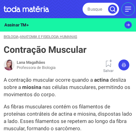
Busque
MEN
Assinar TM+
BIOLOGIA
›
ANATOMIA E FISIOLOGIA HUMANAS
Contração Muscular
Lana Magalhães
Professora de Biologia
Salvar
A contração muscular ocorre quando a
actina
desliza
sobre a
miosina
nas células musculares, permitindo os
movimentos do corpo.
As fibras musculares contém os filamentos de
proteínas contráteis de actina e miosina, dispostas lado
a lado. Esses filamentos se repetem ao longo da fibra
muscular, formando o sarcômero.