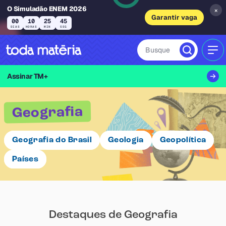
O Simuladão ENEM 2026
×
Garantir vaga
00
10
25
44
DIAS
HORAS
MIN
SEG
Busque
MEN
Assinar TM+
Geografia
Geografia do Brasil
Geologia
Geopolítica
Países
Destaques de Geografia