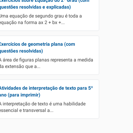
Exercícios sobre Equação do 2º Grau (com
questões resolvidas e explicadas)
Uma equação de segundo grau é toda a
equação na forma ax 2 + bx +...
Exercícios de geometria plana (com
questões resolvidas)
A área de figuras planas representa a medida
da extensão que a...
Atividades de interpretação de texto para 5º
ano (para imprimir)
A interpretação de texto é uma habilidade
essencial e transversal a...