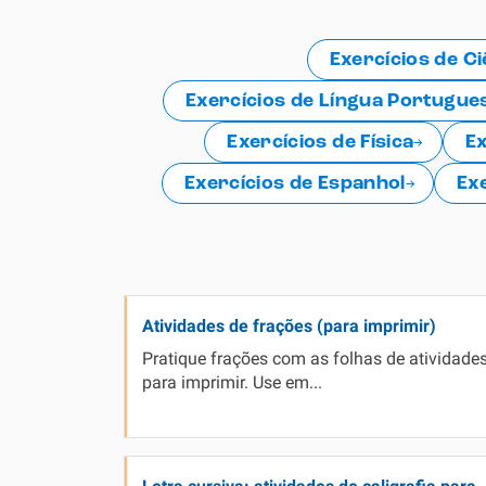
Simulador SiSU
Física
Exercícios de Ci
Química
Exercícios de Língua Portugue
Todos os Exercícios
Exercícios de Física
Ex
Exercícios de Espanhol
Ex
Atividades de frações (para imprimir)
Pratique frações com as folhas de atividade
para imprimir. Use em...