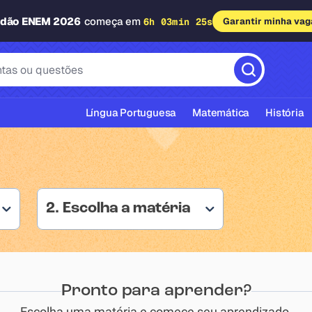
adão ENEM 2026
começa em
6h 03min 24s
Garantir minha vag
Língua Portuguesa
Matemática
História
2. Escolha a matéria
cas ABNT
Pronto para aprender?
Escolha uma matéria e comece seu aprendizado.