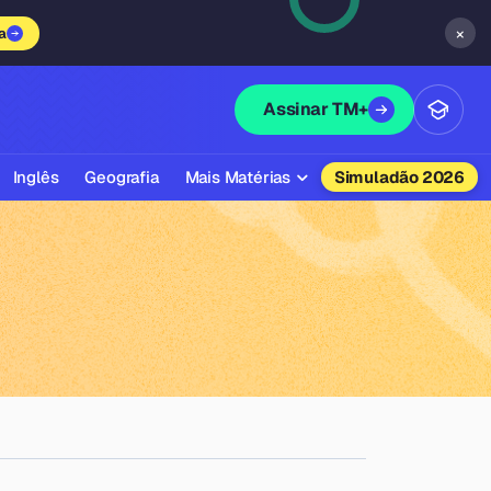
×
a
Assinar TM+
Inglês
Geografia
Mais Matérias
Simuladão 2026
Biologia
Química
Física
Filosofia
Literatura
Sociologia
Educação Física