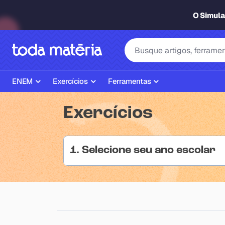
O Simul
ENEM
Exercícios
Ferramentas
Página Inicial ENEM
ENEM
Ajudante de Dever de Casa
Exercícios
Plano de Estudos
Matemática
Corretor de Redação
Matérias do ENEM
Português
Exercícios
1. Selecione seu ano escolar
Corretor de Redação
História
Gerador Referências Bibliográfi
Exercícios ENEM
Biologia
Simulados ENEM
Inglês
Tira Dúvidas
Geografia