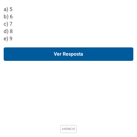
a) 5
b) 6
c) 7
d) 8
e) 9
Ver Resposta