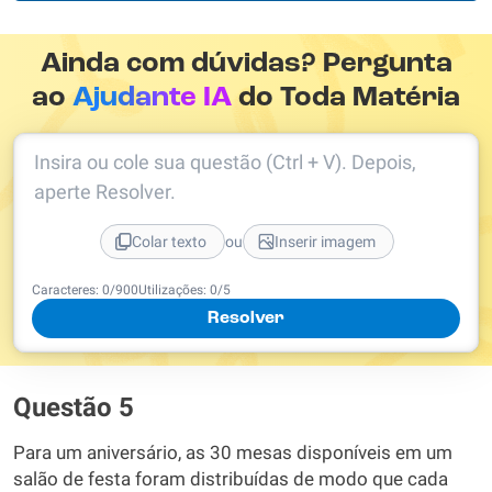
Ainda com dúvidas? Pergunta
ao
Ajudante IA
do Toda Matéria
Insira ou cole sua questão (Ctrl + V). Depois,
aperte Resolver.
ou
Colar texto
Inserir imagem
Caracteres:
0
/
900
Utilizações:
0
/5
Resolver
Questão 5
Para um aniversário, as 30 mesas disponíveis em um
salão de festa foram distribuídas de modo que cada