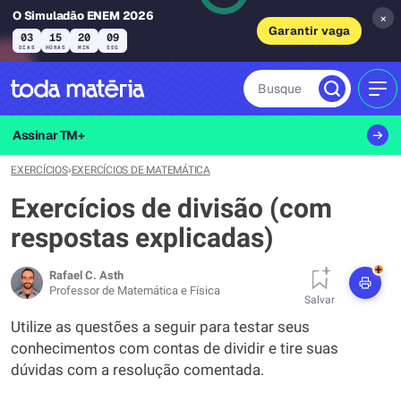
O Simuladão ENEM 2026
×
Garantir vaga
03
15
20
08
DIAS
HORAS
MIN
SEG
Busque
MEN
Assinar TM+
EXERCÍCIOS
›
EXERCÍCIOS DE MATEMÁTICA
Exercícios de divisão (com
respostas explicadas)
+
Rafael C. Asth
Professor de Matemática e Física
Salvar
Utilize as questões a seguir para testar seus
conhecimentos com contas de dividir e tire suas
dúvidas com a resolução comentada.