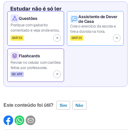
Estudar não é só ler
Assistente de Dever
Questões
de Casa
Pratique com gabarito
Cole o exercício da escola e
comentado e veja onde errou.
tire a dúvida na hora.
GRÁTIS
GRÁTIS
Flashcards
Revise no celular com cartões
feitos por professores.
NO APP
Este conteúdo foi útil?
Sim
Não
Este conteúdo contém informação incorreta