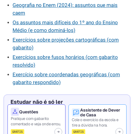
Geografia no Enem (2024): assuntos que mais
caem
Os assuntos mais difíceis do 1º ano do Ensino
Médio (e como dominá-los)
Exercícios sobre projeções cartográficas (com
gabarito)
Exercícios sobre fusos horários (com gabarito
resolvido)
Exercício sobre coordenadas geográficas (com
gabarito respondido)
Estudar não é só ler
Assistente de Dever
Questões
de Casa
Pratique com gabarito
Cole o exercício da escola e
comentado e veja onde errou.
tire a dúvida na hora.
GRÁTIS
GRÁTIS