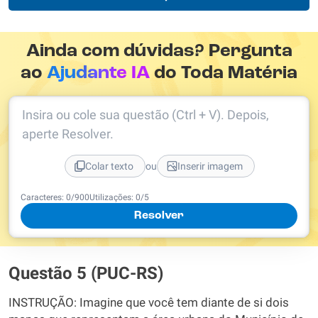
Ainda com dúvidas? Pergunta
ao
Ajudante IA
do Toda Matéria
Insira ou cole sua questão (Ctrl + V). Depois,
aperte Resolver.
ou
Colar texto
Inserir imagem
Caracteres:
0
/
900
Utilizações:
0
/5
Resolver
Questão 5 (PUC-RS)
INSTRUÇÃO: Imagine que você tem diante de si dois