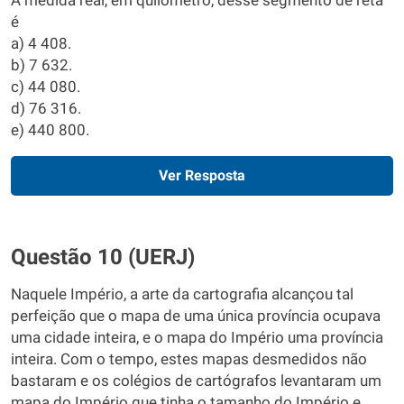
A medida real, em quilômetro, desse segmento de reta
é
a) 4 408.
b) 7 632.
c) 44 080.
d) 76 316.
e) 440 800.
Ver Resposta
Questão 10 (UERJ)
Naquele Império, a arte da cartografia alcançou tal
perfeição que o mapa de uma única província ocupava
uma cidade inteira, e o mapa do Império uma província
inteira. Com o tempo, estes mapas desmedidos não
bastaram e os colégios de cartógrafos levantaram um
mapa do Império que tinha o tamanho do Império e