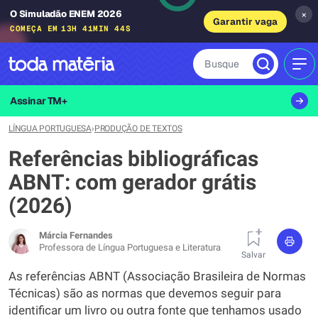
O Simuladão ENEM 2026
×
Garantir vaga
COMEÇA EM
13H 41MIN 43S
Busque
MEN
Assinar TM+
LÍNGUA PORTUGUESA
›
PRODUÇÃO DE TEXTOS
Referências bibliográficas
ABNT: com gerador grátis
(2026)
Márcia Fernandes
Professora de Língua Portuguesa e Literatura
Salvar
As referências ABNT (Associação Brasileira de Normas
Técnicas) são as normas que devemos seguir para
identificar um livro ou outra fonte que tenhamos usado