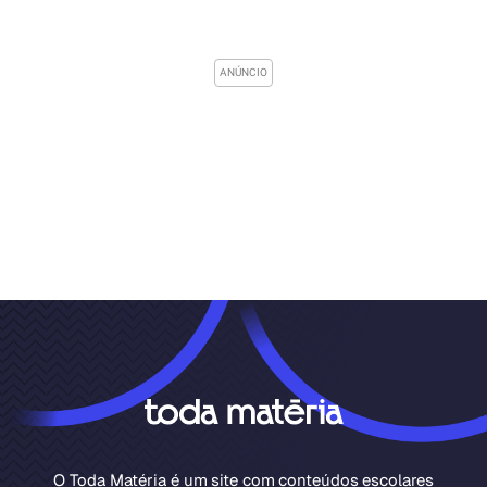
O Toda Matéria é um site com conteúdos escolares