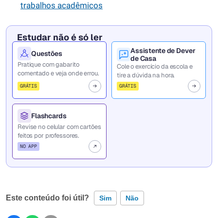
trabalhos acadêmicos
Estudar não é só ler
Assistente de Dever
Questões
de Casa
Pratique com gabarito
Cole o exercício da escola e
comentado e veja onde errou.
tire a dúvida na hora.
GRÁTIS
GRÁTIS
Flashcards
Revise no celular com cartões
feitos por professores.
NO APP
Este conteúdo foi útil?
Sim
Não