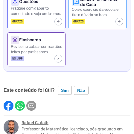
Questões
de Casa
Pratique com gabarito
Cole o exercício da escola e
comentado e veja onde errou.
tire a dúvida na hora.
GRÁTIS
GRÁTIS
Flashcards
Revise no celular com cartões
feitos por professores.
NO APP
Este conteúdo foi útil?
Sim
Não
Este conteúdo contém informação incorreta
Este conteúdo não tem a informação que procuro
Rafael C. Asth
Professor de Matemática licenciado, pós-graduado em
Outro