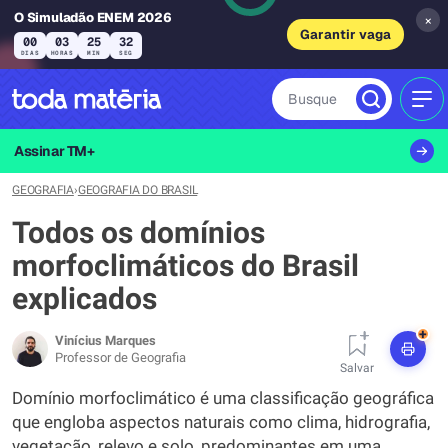
O Simuladão ENEM 2026
×
Garantir vaga
00
03
25
31
DIAS
HORAS
MIN
SEG
Busque
MEN
Assinar TM+
GEOGRAFIA
›
GEOGRAFIA DO BRASIL
Todos os domínios
morfoclimáticos do Brasil
explicados
+
Vinícius Marques
Professor de Geografia
Salvar
Domínio morfoclimático é uma classificação geográfica
que engloba aspectos naturais como clima, hidrografia,
vegetação, relevo e solo, predominantes em uma