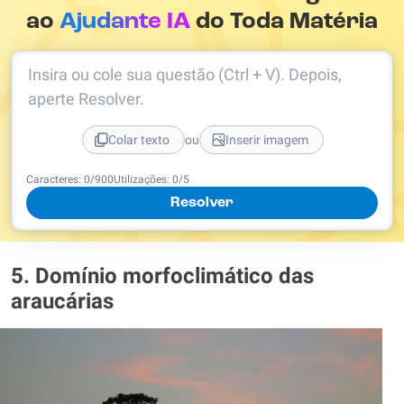
ao
Ajudante IA
do Toda Matéria
Insira ou cole sua questão (Ctrl + V). Depois,
aperte Resolver.
ou
Colar texto
Inserir imagem
Caracteres:
0
/
900
Utilizações:
0
/5
Resolver
5. Domínio morfoclimático das
araucárias