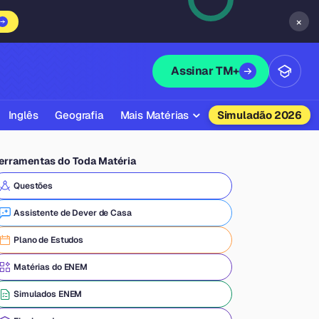
×
Assinar TM+
Inglês
Geografia
Mais Matérias
Simuladão 2026
Biologia
erramentas do Toda Matéria
Química
Questões
Física
Assistente de Dever de Casa
Filosofia
Plano de Estudos
Literatura
Matérias do ENEM
Sociologia
Simulados ENEM
Educação Física