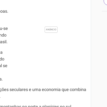
oas.
u-se
endo
asil.
 a
ado
l se
a.
adições seculares e uma economia que combina
.
montanhas no norte a planícies no sul,