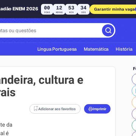
00
12
53
33
ladão ENEM 2026
Garantir minha vaga
DIAS
HORAS
MIN
SEG
Língua Portuguesa
Matemática
História
F
ndeira, cultura e
rais
cas ABNT
Adicionar aos favoritos
Imprimir
ste da
al é