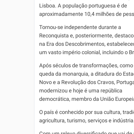
Lisboa. A população portuguesa é de
Simulador SiSU
Física
aproximadamente 10,4 milhões de pess
Química
Tornou-se independente durante a
Todos os Exercícios
Reconquista e, posteriormente, destaco
na Era dos Descobrimentos, estabelec
um vasto império colonial, incluindo o Br
Após séculos de transformações, como
queda da monarquia, a ditadura do Est
Novo e a Revolução dos Cravos, Portuga
modernizou e hoje é uma república
democrática, membro da União Europei
O país é conhecido por sua cultura, tr
agricultura, turismo, serviços e indústria
Com um relevo diversificado que vai de 