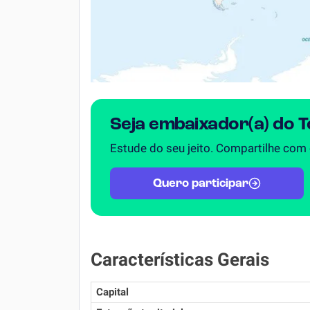
Seja embaixador(a) do 
Estude do seu jeito. Compartilhe com
Quero participar
Características Gerais
Capital