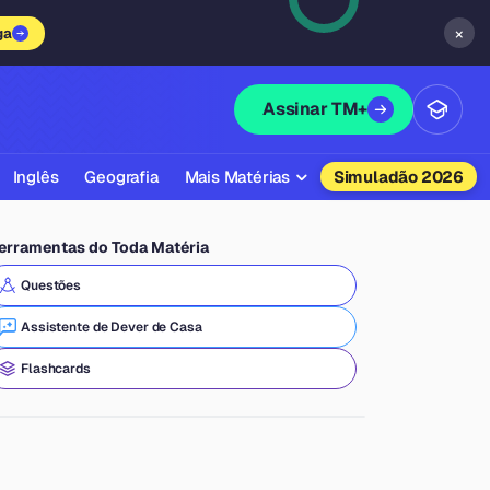
×
ga
Assinar TM+
Inglês
Geografia
Mais Matérias
Simuladão 2026
Biologia
erramentas do Toda Matéria
Química
Questões
Física
Assistente de Dever de Casa
Filosofia
Flashcards
Literatura
Sociologia
Educação Física