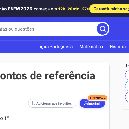
adão ENEM 2026
começa em
12h 26min 26s
Garantir minha va
Língua Portuguesa
Matemática
História
F
ontos de referência
cas ABNT
+
NOVIDADE
Adicionar aos favoritos
Imprimir
 o 1º