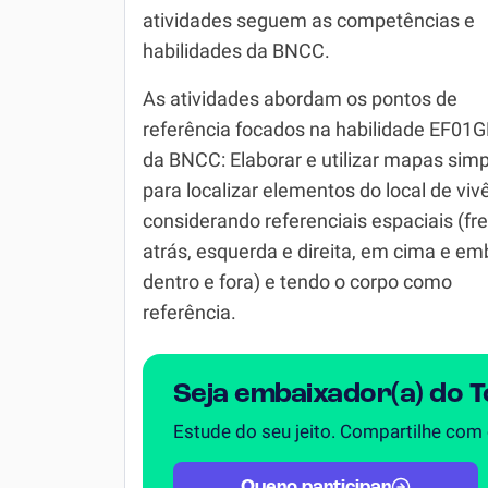
atividades seguem as competências e
Simulador SiSU
Física
habilidades da BNCC.
Química
As atividades abordam os pontos de
Todos os Exercícios
referência focados na habilidade EF01
da BNCC: Elaborar e utilizar mapas sim
para localizar elementos do local de viv
considerando referenciais espaciais (fr
atrás, esquerda e direita, em cima e em
dentro e fora) e tendo o corpo como
referência.
Seja embaixador(a) do 
Estude do seu jeito. Compartilhe com
Quero participar