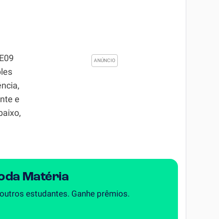
GE09
ples
ência,
ente e
baixo,
Toda Matéria
 outros estudantes. Ganhe prêmios.