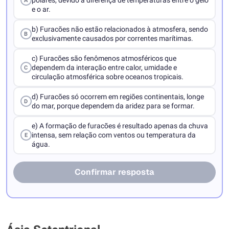
polares, devido à diferença de temperaturas entre o gelo
A
e o ar.
b) Furacões não estão relacionados à atmosfera, sendo
B
exclusivamente causados por correntes marítimas.
c) Furacões são fenômenos atmosféricos que
dependem da interação entre calor, umidade e
C
circulação atmosférica sobre oceanos tropicais.
d) Furacões só ocorrem em regiões continentais, longe
D
do mar, porque dependem da aridez para se formar.
e) A formação de furacões é resultado apenas da chuva
intensa, sem relação com ventos ou temperatura da
E
água.
Confirmar resposta