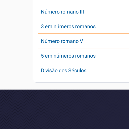
Número romano III
3 em números romanos
Número romano V
5 em números romanos
Divisão dos Séculos