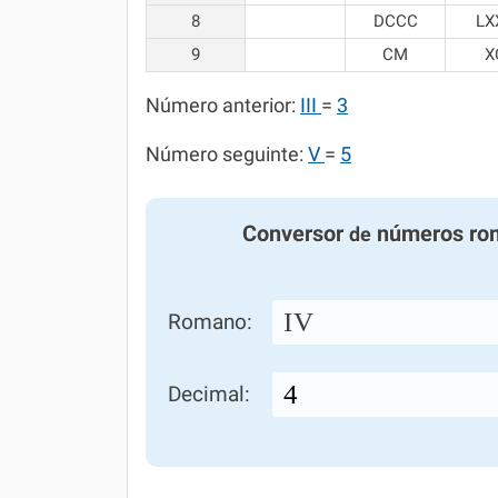
8
DCCC
LX
9
CM
X
Número anterior:
III
=
3
Número seguinte:
V
=
5
Conversor
números ro
de
IV
Romano:
Decimal: