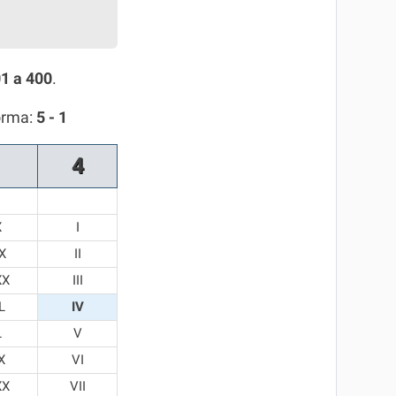
1 a 400
.
orma:
5 - 1
4
X
I
X
II
XX
III
L
IV
L
V
X
VI
XX
VII