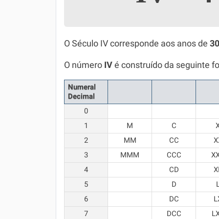
Simulador SiSU
Física
Química
O Século IV corresponde aos anos de
30
Todos os Exercícios
O número
IV
é construído da seguinte f
Numeral
Decimal
0
1
M
C
2
MM
CC
X
3
MMM
CCC
X
4
CD
X
5
D
6
DC
L
7
DCC
L