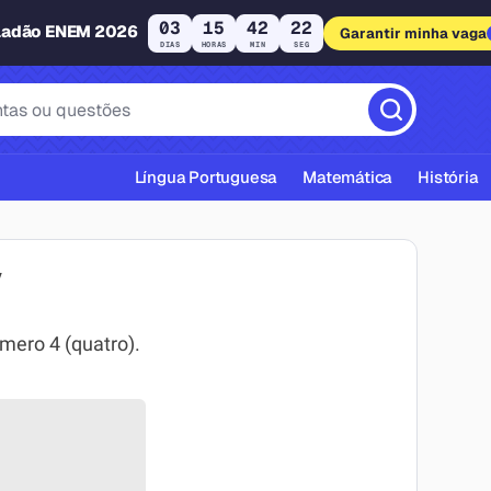
03
15
42
21
ladão ENEM 2026
Garantir minha vaga
DIAS
HORAS
MIN
SEG
Língua Portuguesa
Matemática
História
V
ero 4 (quatro).
cas ABNT