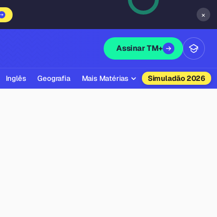
×
Assinar TM+
Inglês
Geografia
Mais Matérias
Simuladão 2026
Biologia
Química
Física
Filosofia
Literatura
Sociologia
Educação Física