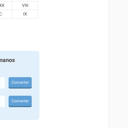
XX
VIII
C
IX
manos
Converter
Converter