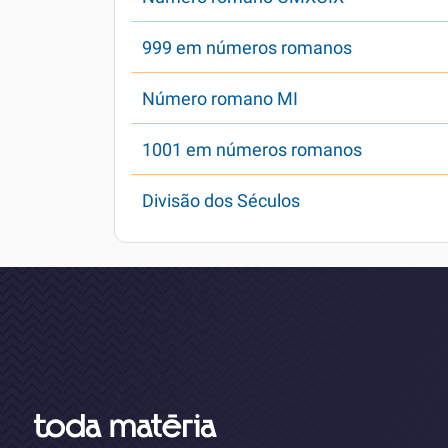
999 em números romanos
Número romano MI
1001 em números romanos
Divisão dos Séculos