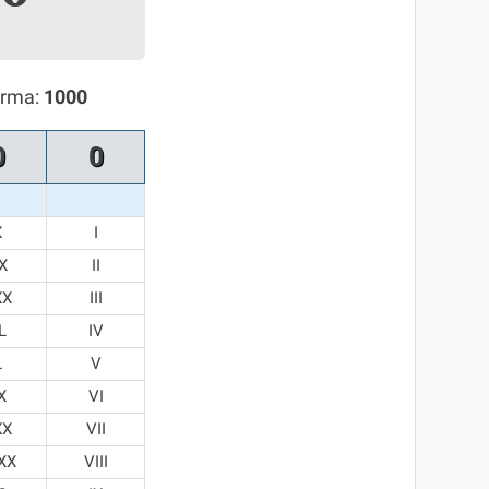
orma:
1000
0
0
X
I
X
II
XX
III
L
IV
L
V
X
VI
XX
VII
XX
VIII