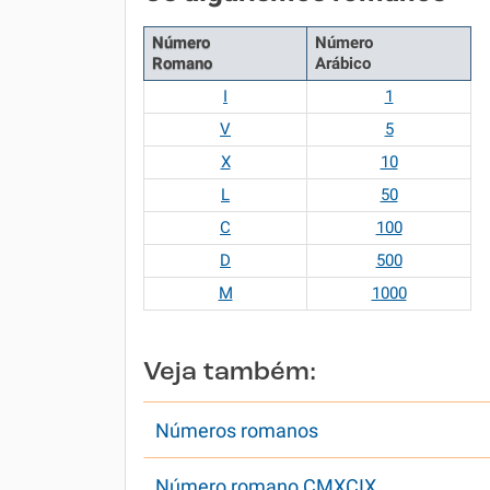
Número
Número
Romano
Arábico
I
1
V
5
X
10
L
50
C
100
D
500
M
1000
Veja também:
Números romanos
Número romano CMXCIX