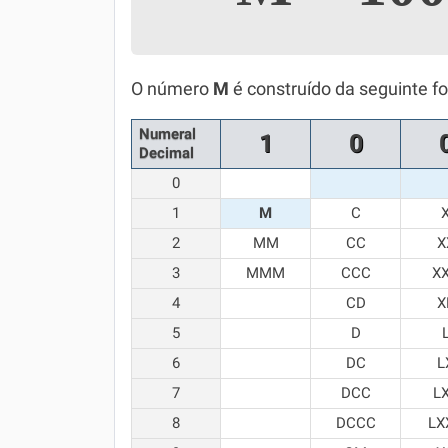
Simulador SiSU
Física
Química
O número
M
é construído da seguinte f
Todos os Exercícios
Numeral
1
0
Decimal
0
1
M
C
2
MM
CC
X
3
MMM
CCC
X
4
CD
X
5
D
6
DC
L
7
DCC
L
8
DCCC
LX