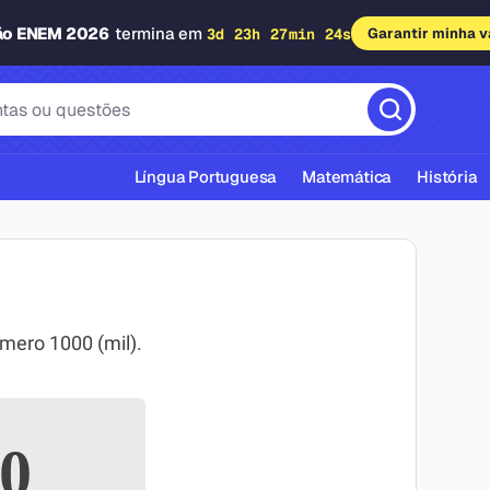
ão ENEM 2026
termina em
3d 23h 27min 23s
Garantir minha 
Língua Portuguesa
Matemática
História
ero 1000 (mil).
cas ABNT
0