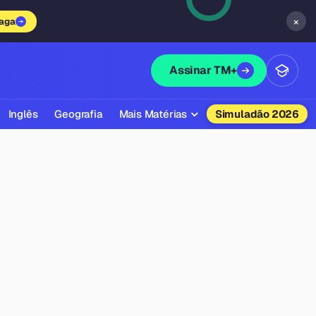
×
vaga
Assinar TM+
Inglês
Geografia
Mais Matérias
Simuladão 2026
Biologia
Química
Física
Filosofia
Literatura
Sociologia
Educação Física