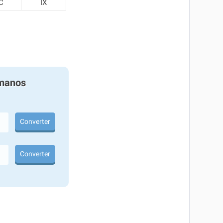
C
IX
manos
Converter
Converter