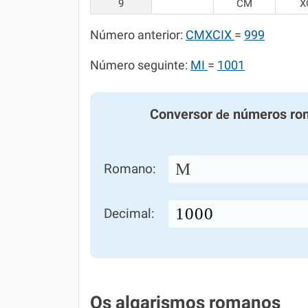
9
CM
X
Número anterior:
CMXCIX
=
999
Número seguinte:
MI
=
1001
Conversor
números ro
de
M
Romano:
Decimal:
Os algarismos romanos