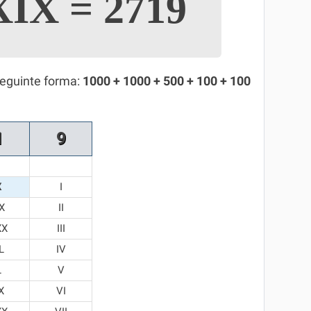
XIX
=
2719
seguinte forma:
1000 + 1000 + 500 + 100 + 100
1
9
X
I
X
II
XX
III
L
IV
L
V
X
VI