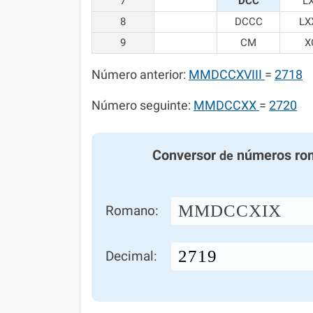
7
DCC
L
8
DCCC
LX
9
CM
X
Número anterior:
MMDCCXVIII
=
2718
Número seguinte:
MMDCCXX
=
2720
Conversor
números ro
de
MMDCCXIX
Romano:
Decimal: