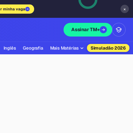
×
ir minha vaga
Assinar TM+
Inglês
Geografia
Mais Matérias
Simuladão 2026
Biologia
Química
Física
Filosofia
Literatura
Sociologia
Educação Física