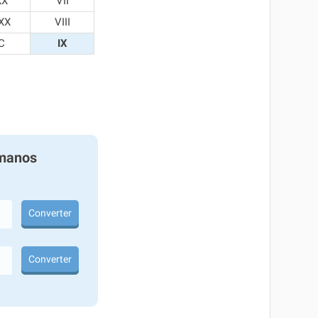
XX
VII
XX
VIII
C
IX
manos
Converter
Converter