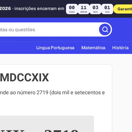
00
11
03
00
 2026
· inscrições encerram em
Garant
DIAS
HORAS
MIN
SEG
Língua Portuguesa
Matemática
História
MMDCCXIX
e ao número 2719 (dois mil e setecentos e
cas ABNT