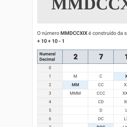
MMDCC
Simulador SiSU
Física
Química
O número
MMDCCXIX
é construído da 
Todos os Exercícios
+ 10 + 10 - 1
Numeral
2
7
Decimal
0
1
M
C
2
MM
CC
X
3
MMM
CCC
X
4
CD
X
5
D
6
DC
L