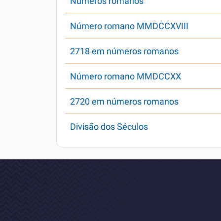
Números romanos
Número romano MMDCCXVIII
2718 em números romanos
Número romano MMDCCXX
2720 em números romanos
Divisão dos Séculos