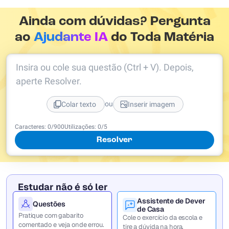
Ainda com dúvidas? Pergunta
ao
Ajudante IA
do Toda Matéria
Insira ou cole sua questão (Ctrl + V). Depois,
aperte Resolver.
ou
Colar texto
Inserir imagem
Caracteres:
0
/
900
Utilizações:
0
/5
Resolver
Estudar não é só ler
Assistente de Dever
Questões
de Casa
Pratique com gabarito
Cole o exercício da escola e
comentado e veja onde errou.
tire a dúvida na hora.