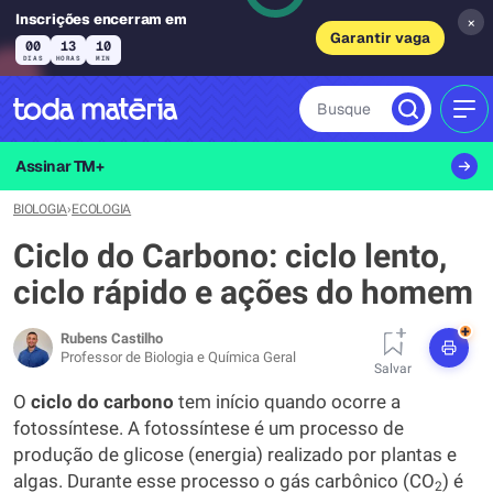
Inscrições encerram em
×
Garantir vaga
00
13
10
DIAS
HORAS
MIN
Busque
MEN
Assinar TM+
BIOLOGIA
›
ECOLOGIA
Ciclo do Carbono: ciclo lento,
ciclo rápido e ações do homem
+
Rubens Castilho
Professor de Biologia e Química Geral
Salvar
O
ciclo do carbono
tem início quando ocorre a
fotossíntese. A fotossíntese é um processo de
produção de glicose (energia) realizado por plantas e
algas. Durante esse processo o gás carbônico (CO
) é
2