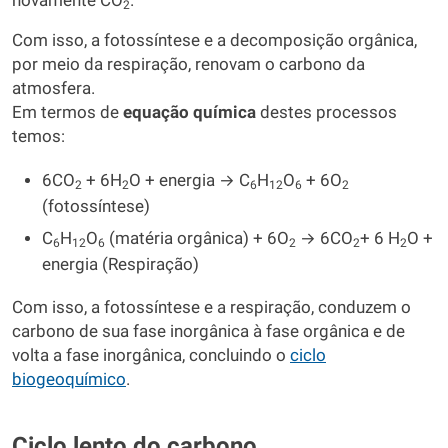
novamente CO
.
2
Com isso, a fotossíntese e a decomposição orgânica,
por meio da respiração, renovam o carbono da
atmosfera.
Em termos de
equação química
destes processos
temos:
6CO
+ 6H
O + energia → C
H
O
+ 6O
2
2
6
12
6
2
(fotossíntese)
C
H
O
(matéria orgânica) + 6O
→ 6CO
+ 6 H
O +
6
12
6
2
2
2
energia (Respiração)
Com isso, a fotossíntese e a respiração, conduzem o
carbono de sua fase inorgânica à fase orgânica e de
volta a fase inorgânica, concluindo o
ciclo
biogeoquímico
.
Ciclo lento do carbono