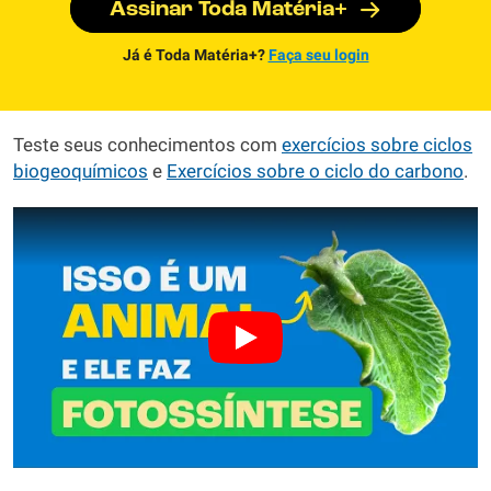
Assinar Toda Matéria+
Já é Toda Matéria+?
Faça seu login
Teste seus conhecimentos com
exercícios sobre ciclos
biogeoquímicos
e
Exercícios sobre o ciclo do carbono
.