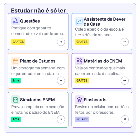
Estudar não é só ler
Assistente de Dever
Questões
de Casa
Pratique com gabarito
Cole o exercício da escola e
comentado e veja onde errou.
tire a dúvida na hora.
GRÁTIS
GRÁTIS
Plano de Estudos
Matérias do ENEM
Um cronograma semanal com
Veja os conteúdos que mais
o que estudar em cada dia.
caem em cada disciplina.
tm+
GRÁTIS
Simulados ENEM
Flashcards
Prova completa com correção
Revise no celular com cartões
e nota no padrão do ENEM.
feitos por professores.
tm+
NO APP