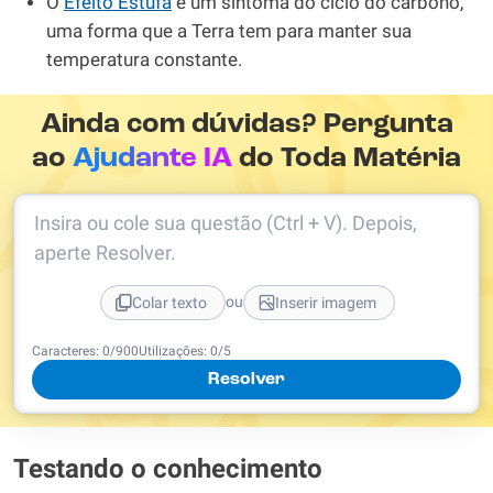
O
Efeito Estufa
é um sintoma do ciclo do carbono,
uma forma que a Terra tem para manter sua
temperatura constante.
Ainda com dúvidas? Pergunta
ao
Ajudante IA
do Toda Matéria
Insira ou cole sua questão (Ctrl + V). Depois,
aperte Resolver.
ou
Colar texto
Inserir imagem
Caracteres:
0
/
900
Utilizações:
0
/5
Resolver
Testando o conhecimento