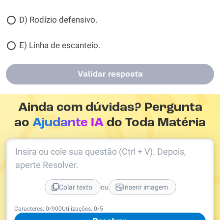
D) Rodízio defensivo.
E) Linha de escanteio.
Validar resposta
Ainda com dúvidas? Pergunta
ao
Ajudante IA
do Toda Matéria
Insira ou cole sua questão (Ctrl + V). Depois,
aperte Resolver.
ou
Colar texto
Inserir imagem
Caracteres:
0
/
900
Utilizações:
0
/5