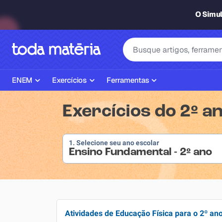
O Simu
ENEM
Exercícios
Ferramentas
Página Inicial ENEM
ENEM
Ajudante de Dever de Casa
Exercícios do 2º a
Plano de Estudos
Matemática
Corretor de Redação
Matérias do ENEM
Português
Exercícios
1. Selecione seu ano escolar
Ensino Fundamental - 2º ano
Corretor de Redação
História
Gerador Referências Bibliográfi
Exercícios ENEM
Biologia
Simulados ENEM
Inglês
Atividades de Educação Física para o 2º an
Tira Dúvidas
Geografia