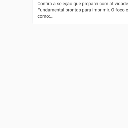
Confira a seleção que preparei com atividad
Fundamental prontas para imprimir. O foco es
Simulador SiSU
Física
como:...
Química
Todos os Exercícios