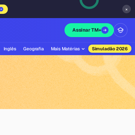
×
Assinar TM+
Inglês
Geografia
Mais Matérias
Simuladão 2026
Biologia
Química
Física
Filosofia
Literatura
Sociologia
Educação Física