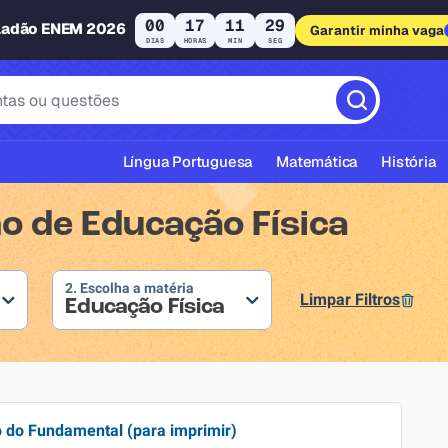
00
17
11
29
ladão ENEM 2026
Garantir minha vaga
DIAS
HORAS
MIN
SEG
Língua Portuguesa
Matemática
História
no de Educação Física
2. Escolha a matéria
Limpar Filtros
Educação Física
cas ABNT
o do Fundamental (para imprimir)