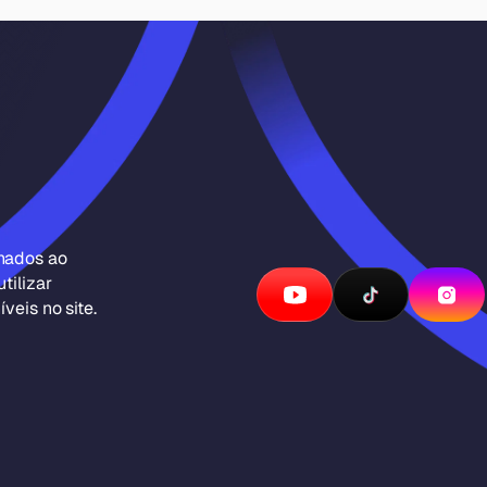
inados ao
tilizar
veis no site.