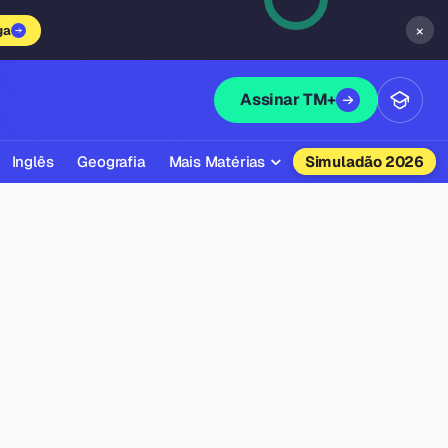
×
ga
Assinar TM+
Inglês
Geografia
Mais Matérias
Simuladão 2026
Biologia
Química
Física
Filosofia
Literatura
Sociologia
Educação Física