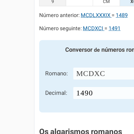
9
CM
X
Número anterior:
MCDLXXXIX
=
1489
Número seguinte:
MCDXCI
=
1491
Conversor
números ro
de
MCDXC
Romano:
Decimal:
Os algarismos romanos