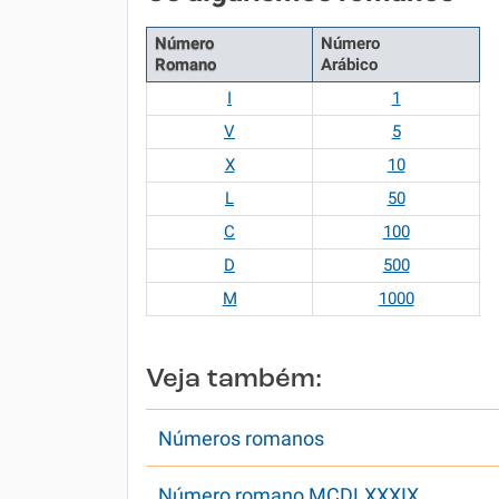
Número
Número
Romano
Arábico
I
1
V
5
X
10
L
50
C
100
D
500
M
1000
Veja também:
Números romanos
Número romano MCDLXXXIX