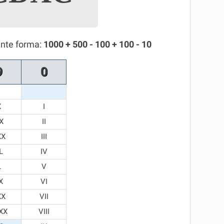
inte forma:
1000 + 500 - 100 + 100 - 10
9
0
X
I
X
II
XX
III
L
IV
L
V
X
VI
XX
VII
XX
VIII