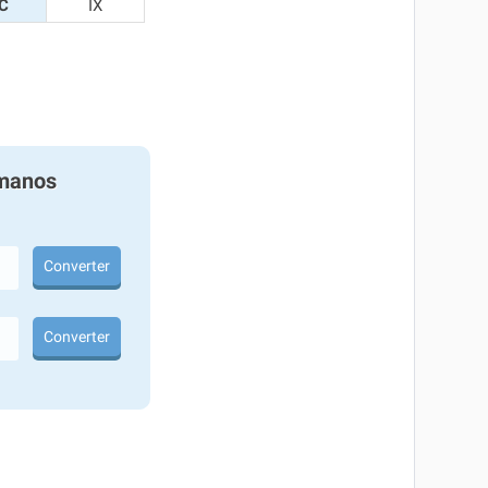
C
IX
manos
Converter
Converter