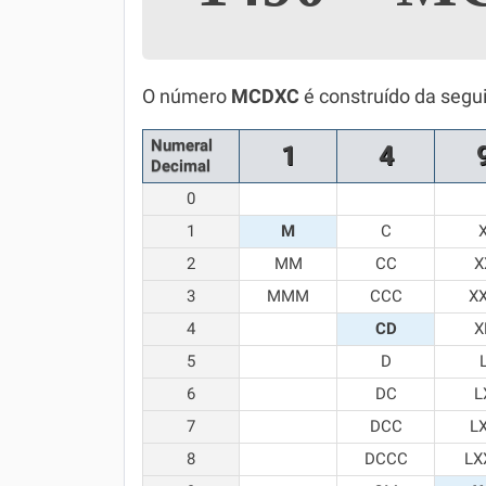
Simulador SiSU
Física
Química
O número
MCDXC
é construído da segu
Todos os Exercícios
Numeral
1
4
Decimal
0
1
M
C
2
MM
CC
X
3
MMM
CCC
X
4
CD
X
5
D
6
DC
L
7
DCC
L
8
DCCC
LX