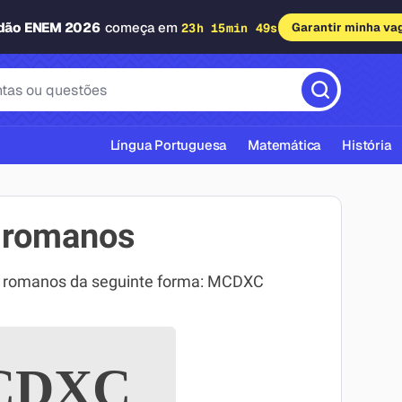
adão ENEM 2026
começa em
23h 15min 48s
Garantir minha va
Língua Portuguesa
Matemática
História
 romanos
s romanos da seguinte forma: MCDXC
cas ABNT
DXC