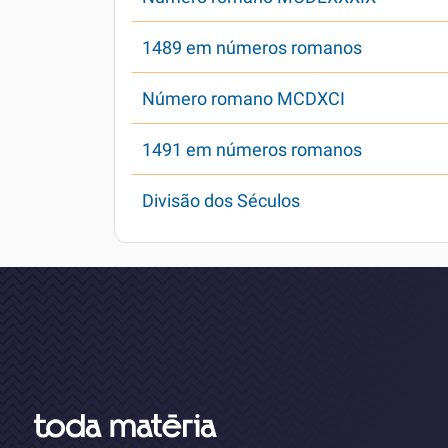
1489 em números romanos
Número romano MCDXCI
1491 em números romanos
Divisão dos Séculos