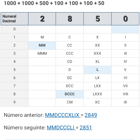
1000 + 1000 + 500 + 100 + 100 + 100 + 50
Numeral
2
8
5
0
Decimal
0
1
M
C
X
I
2
MM
CC
XX
II
3
MMM
CCC
XXX
III
4
CD
XL
IV
5
D
L
V
6
DC
LX
VI
7
DCC
LXX
VII
8
DCCC
LXXX
VIII
9
CM
XC
IX
Número anterior:
MMDCCCXLIX
=
2849
Número seguinte:
MMDCCCLI
=
2851