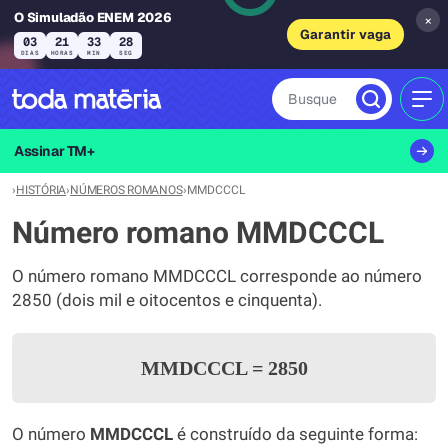
O Simuladão ENEM 2026
×
Garantir vaga
03
21
33
28
DIAS
HORAS
MIN
SEG
Busque
MEN
Assinar TM+
›
HISTÓRIA
›
NÚMEROS ROMANOS
›
MMDCCCL
Número romano MMDCCCL
O número romano MMDCCCL corresponde ao número
2850 (dois mil e oitocentos e cinquenta).
MMDCCCL
=
2850
O número
MMDCCCL
é construído da seguinte forma: