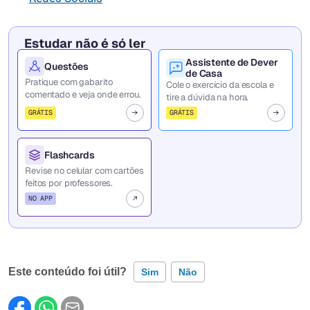
Estudar não é só ler
Assistente de Dever
Questões
de Casa
Pratique com gabarito
Cole o exercício da escola e
comentado e veja onde errou.
tire a dúvida na hora.
GRÁTIS
GRÁTIS
Flashcards
Revise no celular com cartões
feitos por professores.
NO APP
Este conteúdo foi útil?
Sim
Não