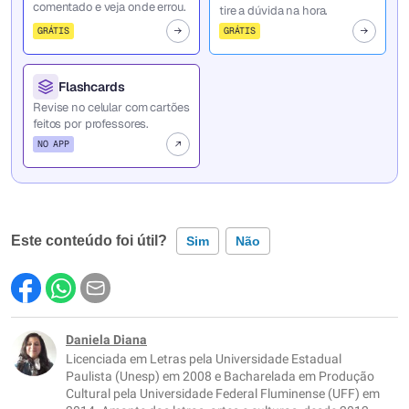
comentado e veja onde errou.
tire a dúvida na hora.
GRÁTIS
GRÁTIS
Flashcards
Revise no celular com cartões
feitos por professores.
NO APP
Este conteúdo foi útil?
Sim
Não
Este conteúdo contém informação incorreta
Este conteúdo não tem a informação que procuro
Daniela Diana
Licenciada em Letras pela Universidade Estadual
Outro
Paulista (Unesp) em 2008 e Bacharelada em Produção
Cultural pela Universidade Federal Fluminense (UFF) em