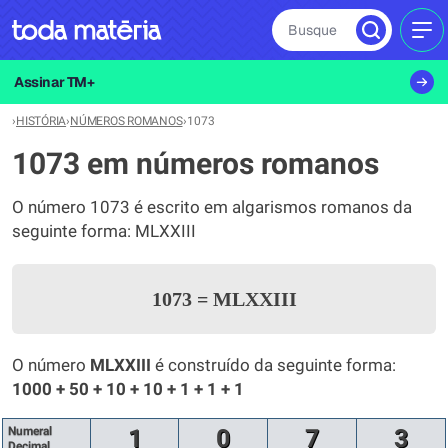
Busque
MEN
Assinar TM+
›
HISTÓRIA
›
NÚMEROS ROMANOS
›
1073
1073 em números romanos
O número 1073 é escrito em algarismos romanos da
seguinte forma: MLXXIII
1073
=
MLXXIII
O número
MLXXIII
é construído da seguinte forma:
1000 + 50 + 10 + 10 + 1 + 1 + 1
Numeral
1
0
7
3
Decimal