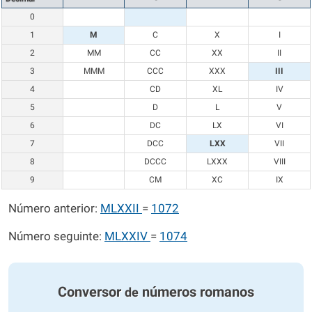
0
1
M
C
X
I
2
MM
CC
XX
II
3
MMM
CCC
XXX
III
4
CD
XL
IV
5
D
L
V
6
DC
LX
VI
7
DCC
LXX
VII
8
DCCC
LXXX
VIII
9
CM
XC
IX
Número anterior:
MLXXII
=
1072
Número seguinte:
MLXXIV
=
1074
Conversor
números romanos
de