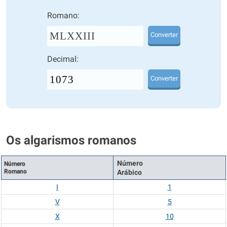
Romano:
MLXXIII
Converter
Decimal:
Converter
Os algarismos romanos
Número
Número
Romano
Arábico
I
1
V
5
X
10