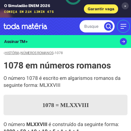
O Simuladão ENEM 2026
×
Garantir vaga
COMEÇA EM
21H 13MIN 47S
Busque
MEN
Assinar TM+
›
HISTÓRIA
›
NÚMEROS ROMANOS
›
1078
1078 em números romanos
O número 1078 é escrito em algarismos romanos da
seguinte forma: MLXXVIII
1078
=
MLXXVIII
O número
MLXXVIII
é construído da seguinte forma: