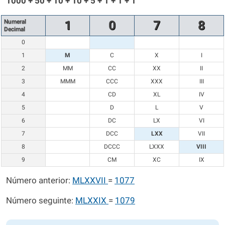
1000 + 50 + 10 + 10 + 5 + 1 + 1 + 1
Numeral
1
0
7
8
Decimal
0
1
M
C
X
I
2
MM
CC
XX
II
3
MMM
CCC
XXX
III
4
CD
XL
IV
5
D
L
V
6
DC
LX
VI
7
DCC
LXX
VII
8
DCCC
LXXX
VIII
9
CM
XC
IX
Número anterior:
MLXXVII
=
1077
Número seguinte:
MLXXIX
=
1079