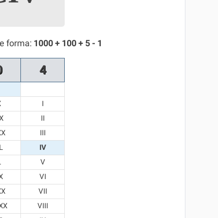
te forma:
1000 + 100 + 5 - 1
0
4
X
I
X
II
XX
III
L
IV
L
V
X
VI
XX
VII
XX
VIII