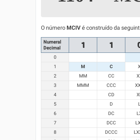
Simulador SiSU
Física
Química
O número
MCIV
é construído da seguin
Todos os Exercícios
Numeral
1
1
Decimal
0
1
M
C
2
MM
CC
X
3
MMM
CCC
X
4
CD
X
5
D
6
DC
L
7
DCC
L
8
DCCC
LX