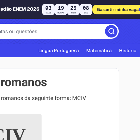
03
19
25
07
ladão ENEM 2026
Garantir minha vaga
DIAS
HORAS
MIN
SEG
Língua Portuguesa
Matemática
História
 romanos
s romanos da seguinte forma: MCIV
cas ABNT
IV