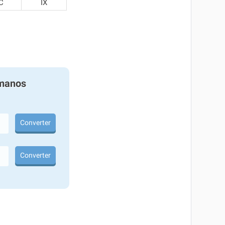
C
IX
manos
Converter
Converter