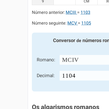
9
CM
X
Número anterior:
MCIII
=
1103
Número seguinte:
MCV
=
1105
Conversor
números ro
de
MCIV
Romano:
Decimal:
Os algarismos romanos