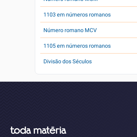
1103 em números romanos
Número romano MCV
1105 em números romanos
Divisão dos Séculos