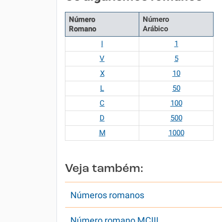
Número
Número
Romano
Arábico
I
1
V
5
X
10
L
50
C
100
D
500
M
1000
Veja também:
Números romanos
Número romano MCIII