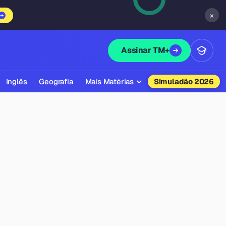
×
Assinar TM+
Inglês
Geografia
Mais Matérias
Simuladão 2026
Biologia
Química
Física
Filosofia
Literatura
Sociologia
Educação Física