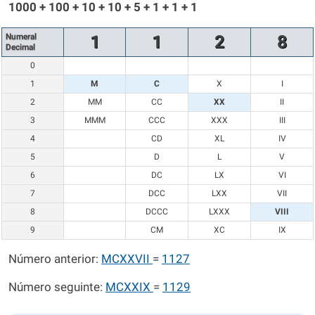
1000 + 100 + 10 + 10 + 5 + 1 + 1 + 1
Numeral
1
1
2
8
Decimal
0
1
M
C
X
I
2
MM
CC
XX
II
3
MMM
CCC
XXX
III
4
CD
XL
IV
5
D
L
V
6
DC
LX
VI
7
DCC
LXX
VII
8
DCCC
LXXX
VIII
9
CM
XC
IX
Número anterior:
MCXXVII
=
1127
Número seguinte:
MCXXIX
=
1129