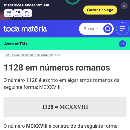
Inscrições encerram em
×
Garantir vaga
00
10
02
DIAS
HORAS
MIN
Busque
MEN
Assinar TM+
›
HISTÓRIA
›
NÚMEROS ROMANOS
›
1128
1128 em números romanos
O número 1128 é escrito em algarismos romanos da
seguinte forma: MCXXVIII
1128
=
MCXXVIII
O número
MCXXVIII
é construído da seguinte forma: