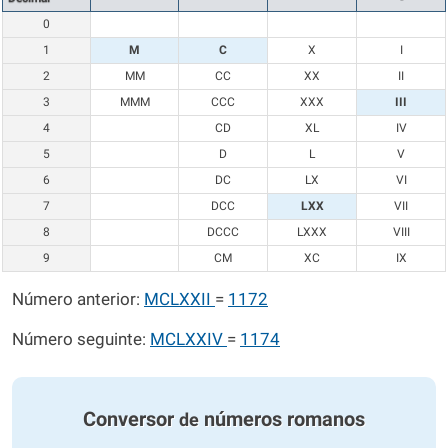
0
1
M
C
X
I
2
MM
CC
XX
II
3
MMM
CCC
XXX
III
4
CD
XL
IV
5
D
L
V
6
DC
LX
VI
7
DCC
LXX
VII
8
DCCC
LXXX
VIII
9
CM
XC
IX
Número anterior:
MCLXXII
=
1172
Número seguinte:
MCLXXIV
=
1174
Conversor
números romanos
de