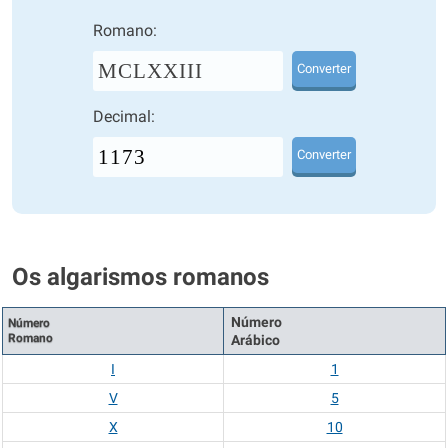
Romano:
MCLXXIII
Converter
Decimal:
Converter
Os algarismos romanos
Número
Número
Romano
Arábico
I
1
V
5
X
10