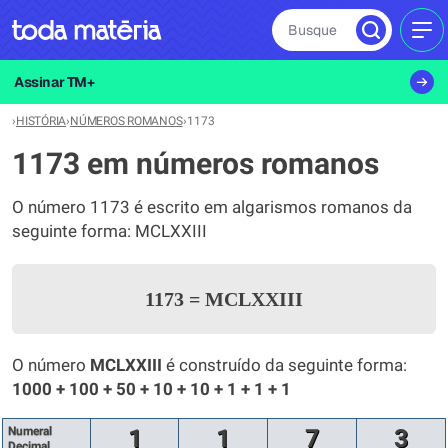
Busque
MEN
Assinar TM+
›
HISTÓRIA
›
NÚMEROS ROMANOS
›
1173
1173 em números romanos
O número 1173 é escrito em algarismos romanos da
seguinte forma: MCLXXIII
1173
=
MCLXXIII
O número
MCLXXIII
é construído da seguinte forma:
1000 + 100 + 50 + 10 + 10 + 1 + 1 + 1
Numeral
1
1
7
3
Decimal