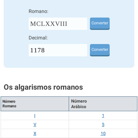
Romano:
MCLXXVIII
Converter
Decimal:
Converter
Os algarismos romanos
Número
Número
Romano
Arábico
I
1
V
5
X
10