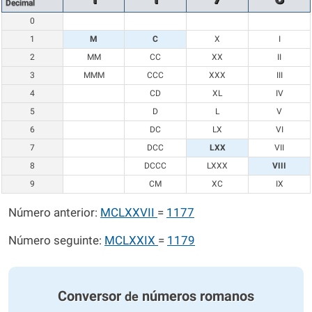
Decimal
0
1
M
C
X
I
2
MM
CC
XX
II
3
MMM
CCC
XXX
III
4
CD
XL
IV
5
D
L
V
6
DC
LX
VI
7
DCC
LXX
VII
8
DCCC
LXXX
VIII
9
CM
XC
IX
Número anterior:
MCLXXVII
=
1177
Número seguinte:
MCLXXIX
=
1179
Conversor
números romanos
de