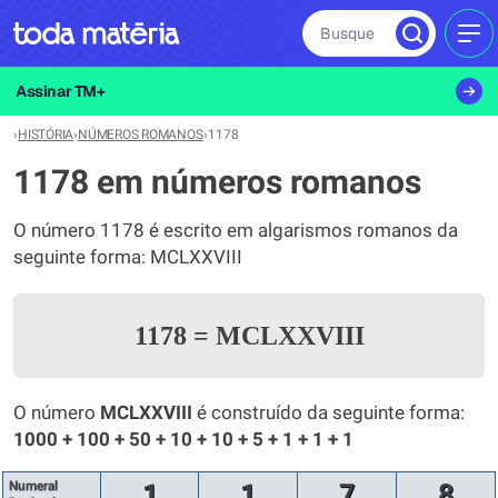
Busque
MEN
Assinar TM+
›
HISTÓRIA
›
NÚMEROS ROMANOS
›
1178
1178 em números romanos
O número 1178 é escrito em algarismos romanos da
seguinte forma: MCLXXVIII
1178
=
MCLXXVIII
O número
MCLXXVIII
é construído da seguinte forma:
1000 + 100 + 50 + 10 + 10 + 5 + 1 + 1 + 1
Numeral
1
1
7
8