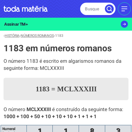
Busque
MEN
Assinar TM+
›
HISTÓRIA
›
NÚMEROS ROMANOS
›
1183
1183 em números romanos
O número 1183 é escrito em algarismos romanos da
seguinte forma: MCLXXXIII
1183
=
MCLXXXIII
O número
MCLXXXIII
é construído da seguinte forma:
1000 + 100 + 50 + 10 + 10 + 10 + 1 + 1 + 1
Numeral
1
1
8
3