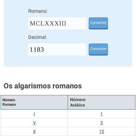
Romano:
MCLXXXIII
Converter
Decimal:
Converter
Os algarismos romanos
Número
Número
Romano
Arábico
I
1
V
5
X
10