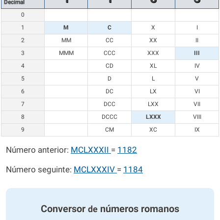
Decimal
0
1
M
C
X
I
2
MM
CC
XX
II
3
MMM
CCC
XXX
III
4
CD
XL
IV
5
D
L
V
6
DC
LX
VI
7
DCC
LXX
VII
8
DCCC
LXXX
VIII
9
CM
XC
IX
Número anterior:
MCLXXXII
=
1182
Número seguinte:
MCLXXXIV
=
1184
Conversor
números romanos
de