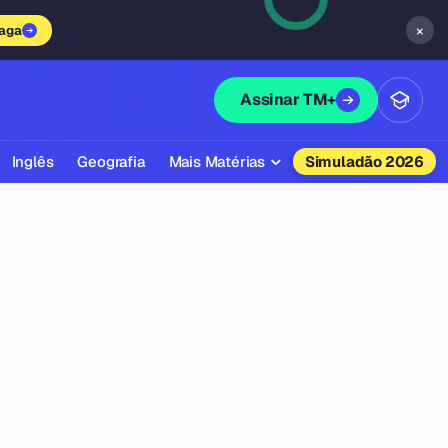
×
vaga
Assinar TM+
Inglês
Geografia
Mais Matérias
Simuladão 2026
Biologia
Química
Física
Filosofia
Literatura
Sociologia
Educação Física