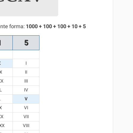
inte forma:
1000 + 100 + 100 + 10 + 5
1
5
X
I
X
II
XX
III
L
IV
L
V
X
VI
XX
VII
XX
VIII