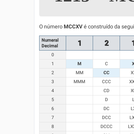
Simulador SiSU
Física
Química
O número
MCCXV
é construído da segu
Todos os Exercícios
Numeral
1
2
Decimal
0
1
M
C
2
MM
CC
X
3
MMM
CCC
X
4
CD
X
5
D
6
DC
L
7
DCC
L
8
DCCC
LX