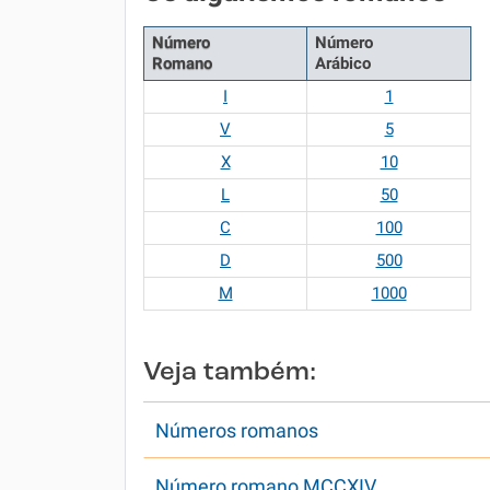
Número
Número
Romano
Arábico
I
1
V
5
X
10
L
50
C
100
D
500
M
1000
Veja também:
Números romanos
Número romano MCCXIV