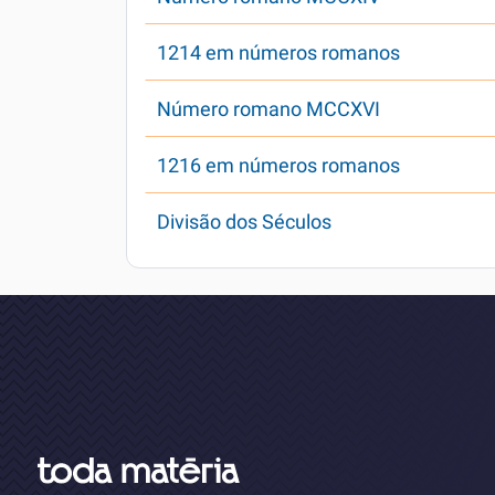
1214 em números romanos
Número romano MCCXVI
1216 em números romanos
Divisão dos Séculos