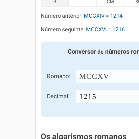
9
CM
X
Número anterior:
MCCXIV
=
1214
Número seguinte:
MCCXVI
=
1216
Conversor
números ro
de
MCCXV
Romano:
Decimal:
Os algarismos romanos