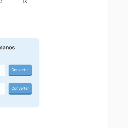
C
IX
manos
Converter
Converter