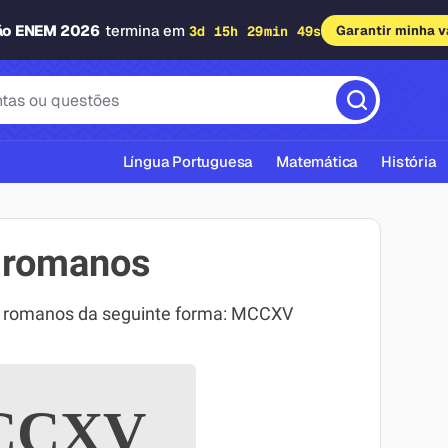
ão ENEM 2026
termina em
3d 15h 29min 48s
Garantir minha 
Língua Portuguesa
Matemática
História
 romanos
s romanos da seguinte forma: MCCXV
cas ABNT
CXV