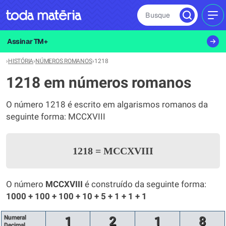
Busque
MEN
Assinar TM+
›
HISTÓRIA
›
NÚMEROS ROMANOS
›
1218
1218 em números romanos
O número 1218 é escrito em algarismos romanos da
seguinte forma: MCCXVIII
1218
=
MCCXVIII
O número
MCCXVIII
é construído da seguinte forma:
1000 + 100 + 100 + 10 + 5 + 1 + 1 + 1
Numeral
1
2
1
8
Decimal