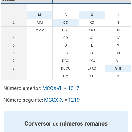
0
1
M
C
X
I
2
MM
CC
XX
II
3
MMM
CCC
XXX
III
4
CD
XL
IV
5
D
L
V
6
DC
LX
VI
7
DCC
LXX
VII
8
DCCC
LXXX
VIII
9
CM
XC
IX
Número anterior:
MCCXVII
=
1217
Número seguinte:
MCCXIX
=
1219
Conversor
números romanos
de