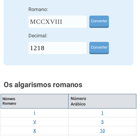
Romano:
MCCXVIII
Converter
Decimal:
Converter
Os algarismos romanos
Número
Número
Romano
Arábico
I
1
V
5
X
10