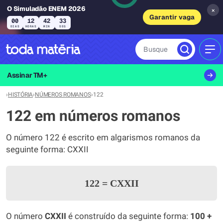
O Simuladão ENEM 2026
×
Garantir vaga
00
12
42
33
DIAS
HORAS
MIN
SEG
Busque
MEN
Assinar TM+
›
HISTÓRIA
›
NÚMEROS ROMANOS
›
122
122 em números romanos
O número 122 é escrito em algarismos romanos da
seguinte forma: CXXII
122
=
CXXII
O número
CXXII
é construído da seguinte forma:
100 +