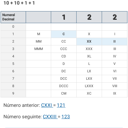
10 + 10 + 1 + 1
Numeral
1
2
2
Decimal
0
1
M
C
X
I
2
MM
CC
XX
II
3
MMM
CCC
XXX
III
4
CD
XL
IV
5
D
L
V
6
DC
LX
VI
7
DCC
LXX
VII
8
DCCC
LXXX
VIII
9
CM
XC
IX
Número anterior:
CXXI
=
121
Número seguinte:
CXXIII
=
123