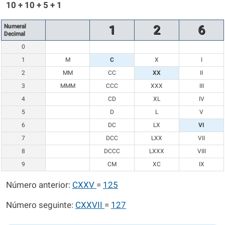
10 + 10 + 5 + 1
Numeral
1
2
6
Decimal
0
1
M
C
X
I
2
MM
CC
XX
II
3
MMM
CCC
XXX
III
4
CD
XL
IV
5
D
L
V
6
DC
LX
VI
7
DCC
LXX
VII
8
DCCC
LXXX
VIII
9
CM
XC
IX
Número anterior:
CXXV
=
125
Número seguinte:
CXXVII
=
127