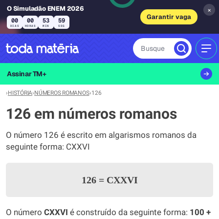
O Simuladão ENEM 2026
×
Garantir vaga
00
00
53
59
DIAS
HORAS
MIN
SEG
Busque
MEN
Assinar TM+
›
HISTÓRIA
›
NÚMEROS ROMANOS
›
126
126 em números romanos
O número 126 é escrito em algarismos romanos da
seguinte forma: CXXVI
126
=
CXXVI
O número
CXXVI
é construído da seguinte forma:
100 +