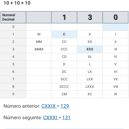
10 + 10 + 10
Numeral
1
3
0
Decimal
0
1
M
C
X
I
2
MM
CC
XX
II
3
MMM
CCC
XXX
III
4
CD
XL
IV
5
D
L
V
6
DC
LX
VI
7
DCC
LXX
VII
8
DCCC
LXXX
VIII
9
CM
XC
IX
Número anterior:
CXXIX
=
129
Número seguinte:
CXXXI
=
131