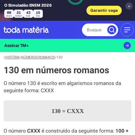
O Simuladão ENEM 2026
×
Garantir vaga
00
21
43
15
DIAS
HORAS
MIN
SEG
Busque
MEN
Assinar TM+
›
HISTÓRIA
›
NÚMEROS ROMANOS
›
130
130 em números romanos
O número 130 é escrito em algarismos romanos da
seguinte forma: CXXX
130
=
CXXX
O número
CXXX
é construído da seguinte forma:
100 +