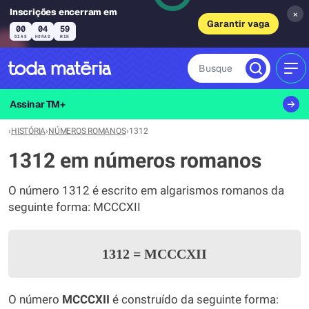
Inscrições encerram em
×
Garantir vaga
00
04
59
DIAS
HORAS
MIN
Busque
MEN
Assinar TM+
›
HISTÓRIA
›
NÚMEROS ROMANOS
›
1312
1312 em números romanos
O número 1312 é escrito em algarismos romanos da
seguinte forma: MCCCXII
1312
=
MCCCXII
O número
MCCCXII
é construído da seguinte forma: