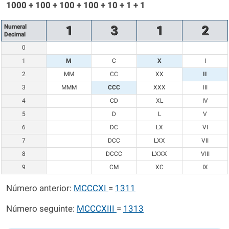
1000 + 100 + 100 + 100 + 10 + 1 + 1
Numeral
1
3
1
2
Decimal
0
1
M
C
X
I
2
MM
CC
XX
II
3
MMM
CCC
XXX
III
4
CD
XL
IV
5
D
L
V
6
DC
LX
VI
7
DCC
LXX
VII
8
DCCC
LXXX
VIII
9
CM
XC
IX
Número anterior:
MCCCXI
=
1311
Número seguinte:
MCCCXIII
=
1313