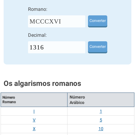
Romano:
MCCCXVI
Converter
Decimal:
Converter
Os algarismos romanos
Número
Número
Romano
Arábico
I
1
V
5
X
10