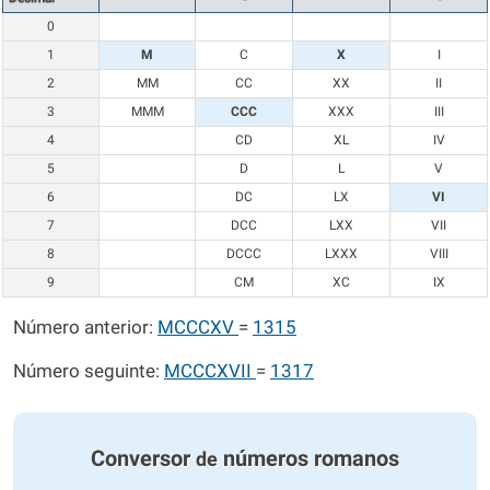
0
1
M
C
X
I
2
MM
CC
XX
II
3
MMM
CCC
XXX
III
4
CD
XL
IV
5
D
L
V
6
DC
LX
VI
7
DCC
LXX
VII
8
DCCC
LXXX
VIII
9
CM
XC
IX
Número anterior:
MCCCXV
=
1315
Número seguinte:
MCCCXVII
=
1317
Conversor
números romanos
de