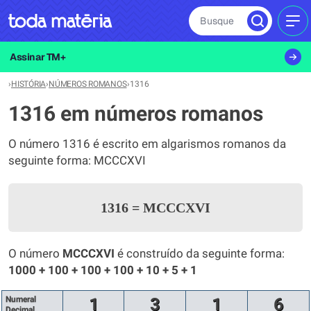
Busque
MEN
Assinar TM+
›
HISTÓRIA
›
NÚMEROS ROMANOS
›
1316
1316 em números romanos
O número 1316 é escrito em algarismos romanos da
seguinte forma: MCCCXVI
1316
=
MCCCXVI
O número
MCCCXVI
é construído da seguinte forma:
1000 + 100 + 100 + 100 + 10 + 5 + 1
Numeral
1
3
1
6
Decimal