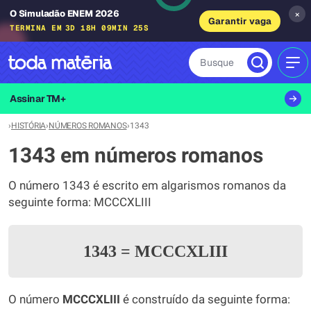
O Simuladão ENEM 2026
×
Garantir vaga
TERMINA EM
3D 18H 09MIN 25S
Busque
MEN
Assinar TM+
›
HISTÓRIA
›
NÚMEROS ROMANOS
›
1343
1343 em números romanos
O número 1343 é escrito em algarismos romanos da
seguinte forma: MCCCXLIII
1343
=
MCCCXLIII
O número
MCCCXLIII
é construído da seguinte forma: