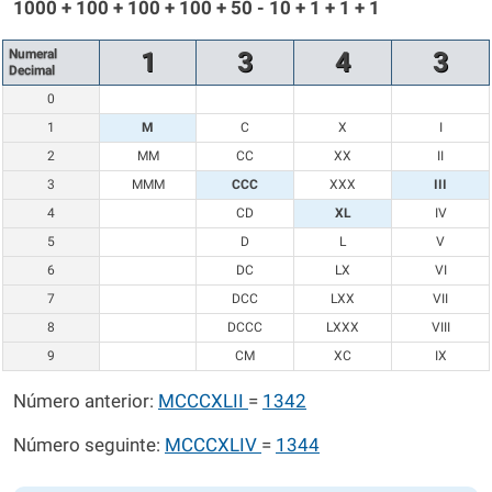
1000 + 100 + 100 + 100 + 50 - 10 + 1 + 1 + 1
Numeral
1
3
4
3
Decimal
0
1
M
C
X
I
2
MM
CC
XX
II
3
MMM
CCC
XXX
III
4
CD
XL
IV
5
D
L
V
6
DC
LX
VI
7
DCC
LXX
VII
8
DCCC
LXXX
VIII
9
CM
XC
IX
Número anterior:
MCCCXLII
=
1342
Número seguinte:
MCCCXLIV
=
1344