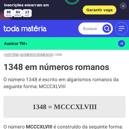
Inscrições encerram em
×
Garantir vaga
00
04
13
DIAS
HORAS
MIN
Busque
MEN
Assinar TM+
›
HISTÓRIA
›
NÚMEROS ROMANOS
›
1348
1348 em números romanos
O número 1348 é escrito em algarismos romanos da
seguinte forma: MCCCXLVIII
1348
=
MCCCXLVIII
O número
MCCCXLVIII
é construído da seguinte forma: