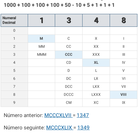
1000 + 100 + 100 + 100 + 50 - 10 + 5 + 1 + 1 + 1
Numeral
1
3
4
8
Decimal
0
1
M
C
X
I
2
MM
CC
XX
II
3
MMM
CCC
XXX
III
4
CD
XL
IV
5
D
L
V
6
DC
LX
VI
7
DCC
LXX
VII
8
DCCC
LXXX
VIII
9
CM
XC
IX
Número anterior:
MCCCXLVII
=
1347
Número seguinte:
MCCCXLIX
=
1349