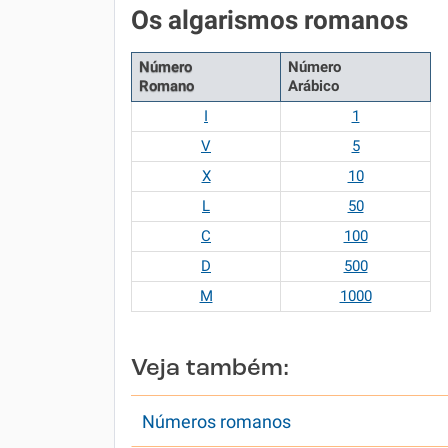
Os algarismos romanos
Número
Número
Romano
Arábico
I
1
V
5
X
10
L
50
C
100
D
500
M
1000
Veja também:
Números romanos