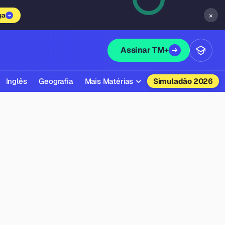
×
ga
Assinar TM+
Inglês
Geografia
Mais Matérias
Simuladão 2026
Biologia
Química
Física
Filosofia
Literatura
Sociologia
Educação Física