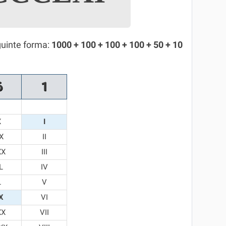
guinte forma:
1000 + 100 + 100 + 100 + 50 + 10
6
1
X
I
X
II
XX
III
L
IV
L
V
X
VI
XX
VII