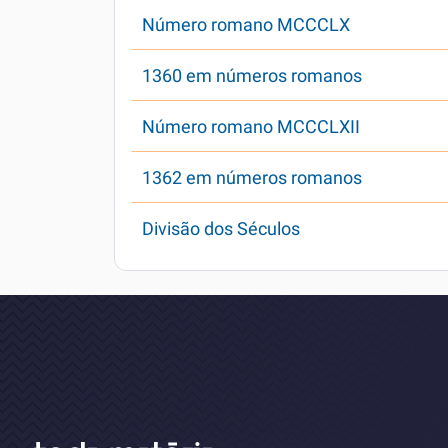
Número romano MCCCLX
1360 em números romanos
Número romano MCCCLXII
1362 em números romanos
Divisão dos Séculos