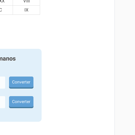
XX
VIII
C
IX
manos
Converter
Converter