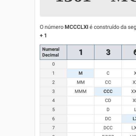
Simulador SiSU
Física
Química
O número
MCCCLXI
é construído da se
+ 1
Todos os Exercícios
Numeral
1
3
Decimal
0
1
M
C
2
MM
CC
X
3
MMM
CCC
X
4
CD
X
5
D
6
DC
L
7
DCC
L