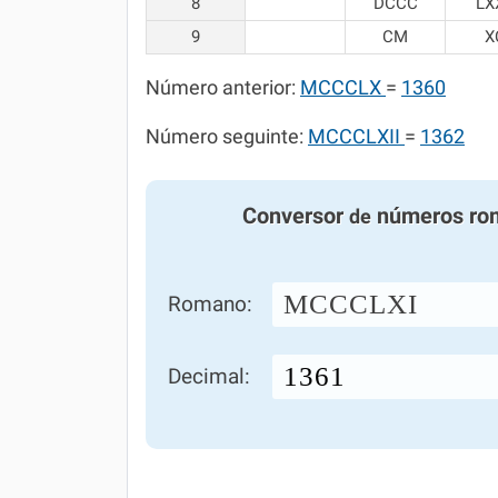
8
DCCC
LX
9
CM
X
Número anterior:
MCCCLX
=
1360
Número seguinte:
MCCCLXII
=
1362
Conversor
números ro
de
MCCCLXI
Romano:
Decimal: