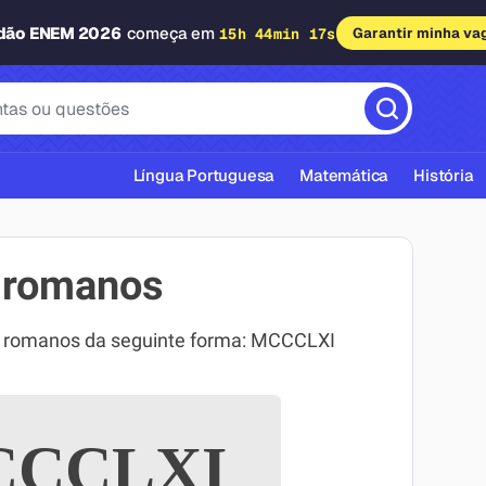
adão ENEM 2026
começa em
15h 44min 16s
Garantir minha va
Língua Portuguesa
Matemática
História
 romanos
s romanos da seguinte forma: MCCCLXI
cas ABNT
CCLXI