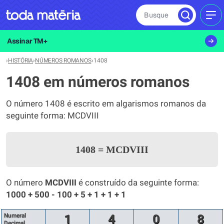
Busque
MEN
Assinar TM+
›
HISTÓRIA
›
NÚMEROS ROMANOS
›
1408
1408 em números romanos
O número 1408 é escrito em algarismos romanos da
seguinte forma: MCDVIII
1408
=
MCDVIII
O número
MCDVIII
é construído da seguinte forma:
1000 + 500 - 100 + 5 + 1 + 1 + 1
Numeral
1
4
0
8
Decimal