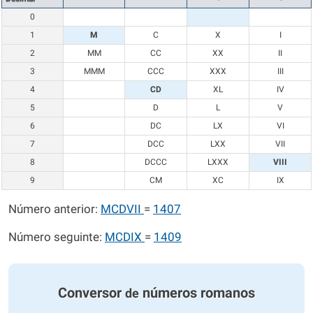
0
1
M
C
X
I
2
MM
CC
XX
II
3
MMM
CCC
XXX
III
4
CD
XL
IV
5
D
L
V
6
DC
LX
VI
7
DCC
LXX
VII
8
DCCC
LXXX
VIII
9
CM
XC
IX
Número anterior:
MCDVII
=
1407
Número seguinte:
MCDIX
=
1409
Conversor
números romanos
de