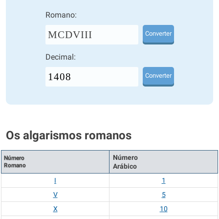
Romano:
MCDVIII
Converter
Decimal:
Converter
Os algarismos romanos
Número
Número
Romano
Arábico
I
1
V
5
X
10