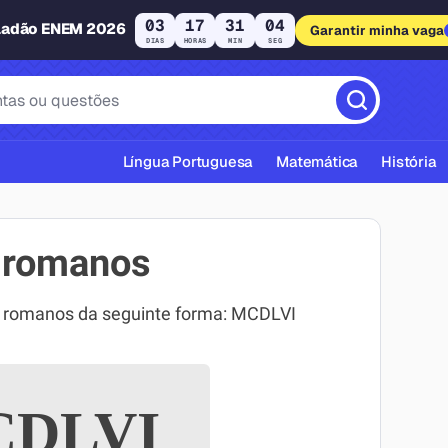
03
17
31
03
ladão ENEM 2026
Garantir minha vaga
DIAS
HORAS
MIN
SEG
Língua Portuguesa
Matemática
História
 romanos
s romanos da seguinte forma: MCDLVI
cas ABNT
DLVI