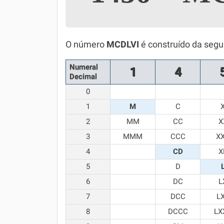
Simulador SiSU
Física
Química
O número
MCDLVI
é construído da segu
Todos os Exercícios
Numeral
1
4
Decimal
0
1
M
C
2
MM
CC
X
3
MMM
CCC
X
4
CD
X
5
D
6
DC
L
7
DCC
L
8
DCCC
LX