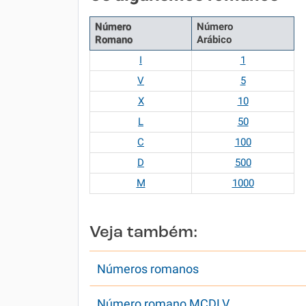
Número
Número
Romano
Arábico
I
1
V
5
X
10
L
50
C
100
D
500
M
1000
Veja também:
Números romanos
Número romano MCDLV