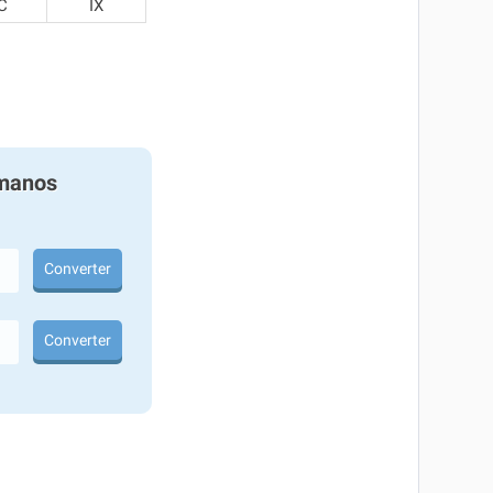
C
IX
manos
Converter
Converter