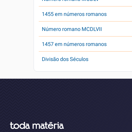
1455 em números romanos
Número romano MCDLVII
1457 em números romanos
Divisão dos Séculos