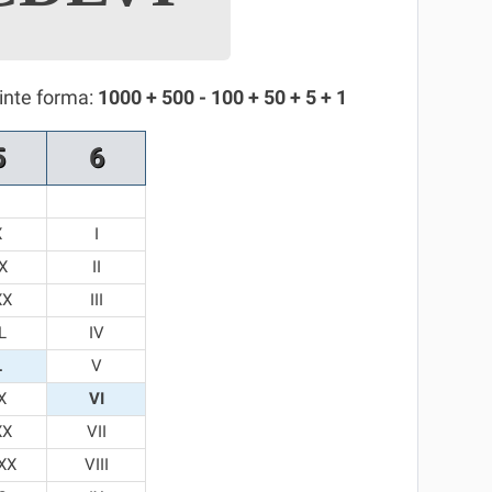
inte forma:
1000 + 500 - 100 + 50 + 5 + 1
5
6
X
I
X
II
XX
III
L
IV
L
V
X
VI
XX
VII
XX
VIII