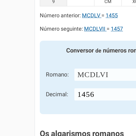
9
CM
X
Número anterior:
MCDLV
=
1455
Número seguinte:
MCDLVII
=
1457
Conversor
números ro
de
MCDLVI
Romano:
Decimal:
Os algarismos romanos