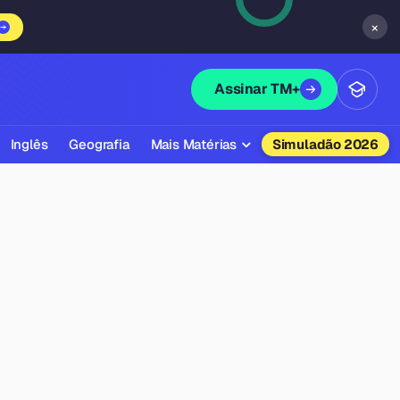
×
Assinar TM+
Inglês
Geografia
Mais Matérias
Simuladão 2026
Biologia
Química
Física
Filosofia
Literatura
Sociologia
Educação Física