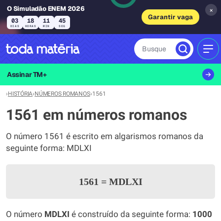
O Simuladão ENEM 2026
×
Garantir vaga
03
18
11
45
DIAS
HORAS
MIN
SEG
Busque
MEN
Assinar TM+
›
HISTÓRIA
›
NÚMEROS ROMANOS
›
1561
1561 em números romanos
O número 1561 é escrito em algarismos romanos da
seguinte forma: MDLXI
1561
=
MDLXI
O número
MDLXI
é construído da seguinte forma:
1000