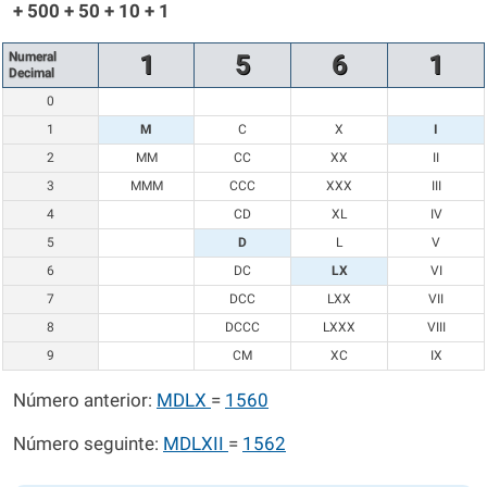
+ 500 + 50 + 10 + 1
Numeral
1
5
6
1
Decimal
0
1
M
C
X
I
2
MM
CC
XX
II
3
MMM
CCC
XXX
III
4
CD
XL
IV
5
D
L
V
6
DC
LX
VI
7
DCC
LXX
VII
8
DCCC
LXXX
VIII
9
CM
XC
IX
Número anterior:
MDLX
=
1560
Número seguinte:
MDLXII
=
1562