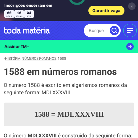
Inscrições encerram em
×
Garantir vaga
00
10
04
DIAS
HORAS
MIN
Busque
MEN
Assinar TM+
›
HISTÓRIA
›
NÚMEROS ROMANOS
›
1588
1588 em números romanos
O número 1588 é escrito em algarismos romanos da
seguinte forma: MDLXXXVIII
1588
=
MDLXXXVIII
O número
MDLXXXVIII
é construído da seguinte forma: