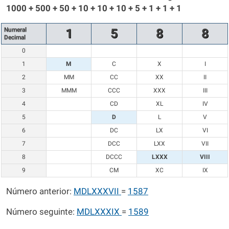
1000 + 500 + 50 + 10 + 10 + 10 + 5 + 1 + 1 + 1
Numeral
1
5
8
8
Decimal
0
1
M
C
X
I
2
MM
CC
XX
II
3
MMM
CCC
XXX
III
4
CD
XL
IV
5
D
L
V
6
DC
LX
VI
7
DCC
LXX
VII
8
DCCC
LXXX
VIII
9
CM
XC
IX
Número anterior:
MDLXXXVII
=
1587
Número seguinte:
MDLXXXIX
=
1589