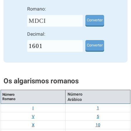
Romano:
MDCI
Converter
Decimal:
Converter
Os algarismos romanos
Número
Número
Romano
Arábico
I
1
V
5
X
10