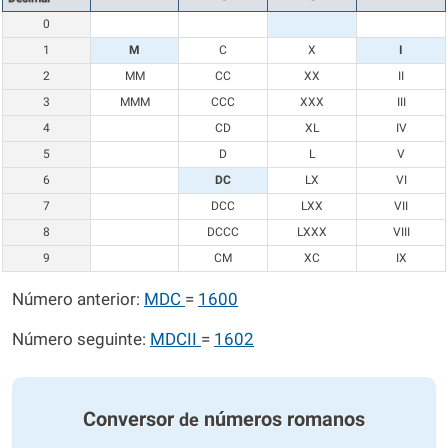
0
1
M
C
X
I
2
MM
CC
XX
II
3
MMM
CCC
XXX
III
4
CD
XL
IV
5
D
L
V
6
DC
LX
VI
7
DCC
LXX
VII
8
DCCC
LXXX
VIII
9
CM
XC
IX
Número anterior:
MDC
=
1600
Número seguinte:
MDCII
=
1602
Conversor
números romanos
de