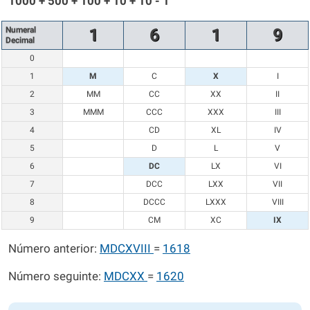
1000 + 500 + 100 + 10 + 10 - 1
Numeral
1
6
1
9
Decimal
0
1
M
C
X
I
2
MM
CC
XX
II
3
MMM
CCC
XXX
III
4
CD
XL
IV
5
D
L
V
6
DC
LX
VI
7
DCC
LXX
VII
8
DCCC
LXXX
VIII
9
CM
XC
IX
Número anterior:
MDCXVIII
=
1618
Número seguinte:
MDCXX
=
1620