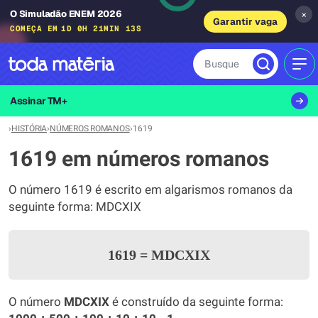
O Simuladão ENEM 2026
×
Garantir vaga
COMEÇA EM
1D 0H 21MIN 13S
Busque
MEN
Assinar TM+
›
HISTÓRIA
›
NÚMEROS ROMANOS
›
1619
1619 em números romanos
O número 1619 é escrito em algarismos romanos da
seguinte forma: MDCXIX
1619
=
MDCXIX
O número
MDCXIX
é construído da seguinte forma: