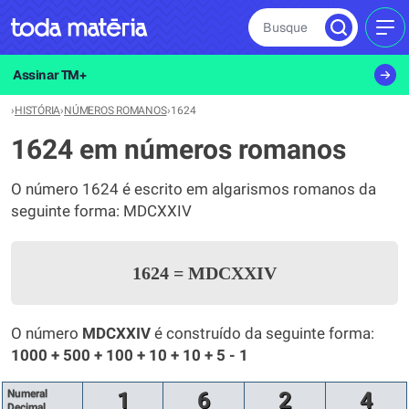
Busque
MEN
Assinar TM+
›
HISTÓRIA
›
NÚMEROS ROMANOS
›
1624
1624 em números romanos
O número 1624 é escrito em algarismos romanos da
seguinte forma: MDCXXIV
1624
=
MDCXXIV
O número
MDCXXIV
é construído da seguinte forma:
1000 + 500 + 100 + 10 + 10 + 5 - 1
Numeral
1
6
2
4
Decimal