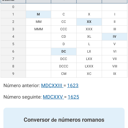
0
1
M
C
X
I
2
MM
CC
XX
II
3
MMM
CCC
XXX
III
4
CD
XL
IV
5
D
L
V
6
DC
LX
VI
7
DCC
LXX
VII
8
DCCC
LXXX
VIII
9
CM
XC
IX
Número anterior:
MDCXXIII
=
1623
Número seguinte:
MDCXXV
=
1625
Conversor
números romanos
de