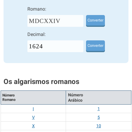
Romano:
MDCXXIV
Converter
Decimal:
Converter
Os algarismos romanos
Número
Número
Romano
Arábico
I
1
V
5
X
10