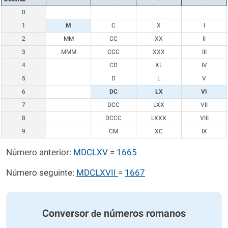
0
1
M
C
X
I
2
MM
CC
XX
II
3
MMM
CCC
XXX
III
4
CD
XL
IV
5
D
L
V
6
DC
LX
VI
7
DCC
LXX
VII
8
DCCC
LXXX
VIII
9
CM
XC
IX
Número anterior:
MDCLXV
=
1665
Número seguinte:
MDCLXVII
=
1667
Conversor
números romanos
de