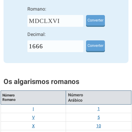
Romano:
MDCLXVI
Converter
Decimal:
Converter
Os algarismos romanos
Número
Número
Romano
Arábico
I
1
V
5
X
10