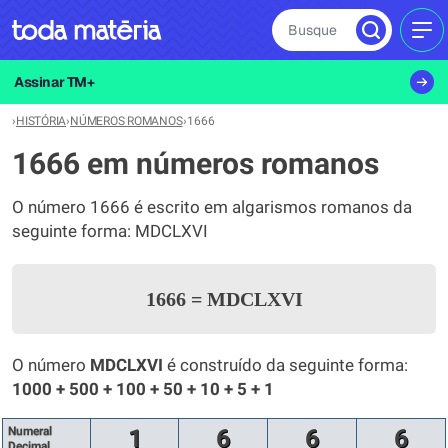
Busque
MEN
Assinar TM+
›
HISTÓRIA
›
NÚMEROS ROMANOS
›
1666
1666 em números romanos
O número 1666 é escrito em algarismos romanos da
seguinte forma: MDCLXVI
1666
=
MDCLXVI
O número
MDCLXVI
é construído da seguinte forma:
1000 + 500 + 100 + 50 + 10 + 5 + 1
Numeral
1
6
6
6
Decimal