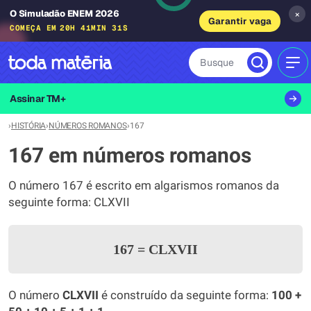
O Simuladão ENEM 2026
×
Garantir vaga
COMEÇA EM
20H 41MIN 31S
Busque
MEN
Assinar TM+
›
HISTÓRIA
›
NÚMEROS ROMANOS
›
167
167 em números romanos
O número 167 é escrito em algarismos romanos da
seguinte forma: CLXVII
167
=
CLXVII
O número
CLXVII
é construído da seguinte forma:
100 +