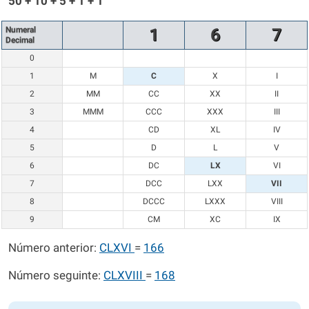
50 + 10 + 5 + 1 + 1
Numeral
1
6
7
Decimal
0
1
M
C
X
I
2
MM
CC
XX
II
3
MMM
CCC
XXX
III
4
CD
XL
IV
5
D
L
V
6
DC
LX
VI
7
DCC
LXX
VII
8
DCCC
LXXX
VIII
9
CM
XC
IX
Número anterior:
CLXVI
=
166
Número seguinte:
CLXVIII
=
168