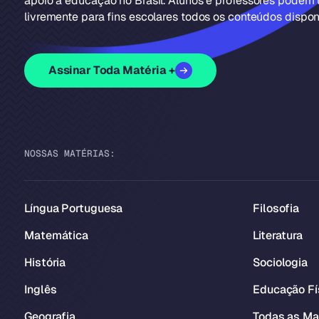
apoio à educação no Brasil. Alunos e professores podem u
livremente para fins escolares todos os conteúdos disponí
Assinar Toda Matéria +
NOSSAS MATÉRIAS:
Língua Portuguesa
Filosofia
Matemática
Literatura
História
Sociologia
Inglês
Educação Fí
Geografia
Todas as Ma