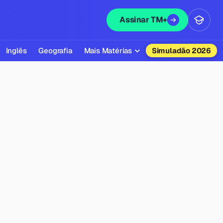
Assinar TM+
Inglês
Geografia
Mais Matérias
Simuladão 2026
Biologia
Química
Física
Filosofia
Literatura
Sociologia
Educação Física
Todas as Matérias