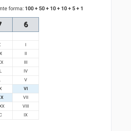
inte forma:
100 + 50 + 10 + 10 + 5 + 1
7
6
X
I
X
II
XX
III
L
IV
L
V
X
VI
XX
VII
XX
VIII
C
IX