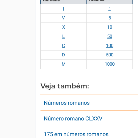
I
1
V
5
X
10
L
50
C
100
D
500
M
1000
Veja também:
Números romanos
Número romano CLXXV
175 em números romanos