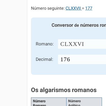
Número seguinte:
CLXXVII
=
177
Conversor
números ro
de
CLXXVI
Romano:
Decimal:
Os algarismos romanos
Número
Número
Romano
Arábico