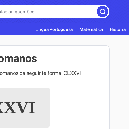
Língua Portuguesa
Matemática
História
romanos
romanos da seguinte forma: CLXXVI
cas ABNT
XVI