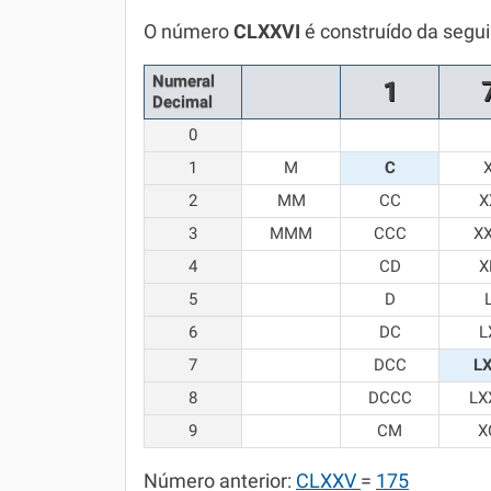
Química
O número
CLXXVI
é construído da segu
Todos os Exercícios
Numeral
1
Decimal
0
1
M
C
2
MM
CC
X
3
MMM
CCC
X
4
CD
X
5
D
6
DC
L
7
DCC
L
8
DCCC
LX
9
CM
X
Número anterior:
CLXXV
=
175